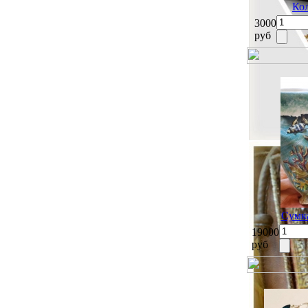
Ко
3000
руб
Сумка
19000
руб