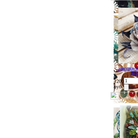
заколка
ДЖ
1200
руб