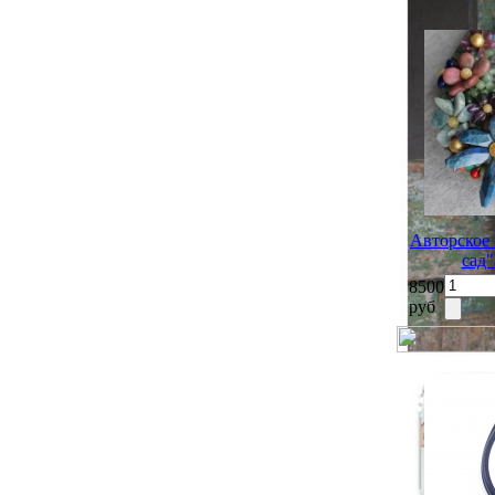
Авторское 
сад"
8500
руб