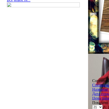
Все новости...
Сортиров
Специальн
Название 
Дата созд
Цена това
Показано 