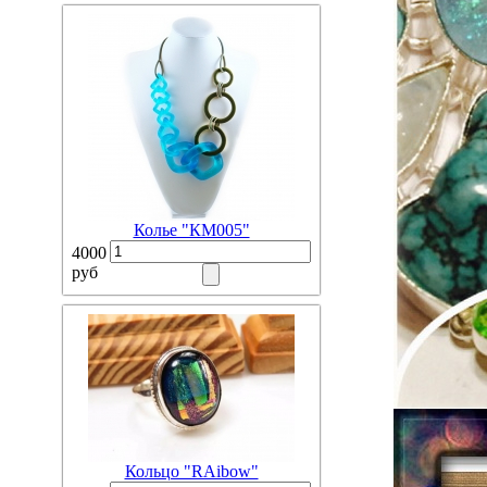
Колье "КМ005"
4000
руб
Кольцо "RAibow"