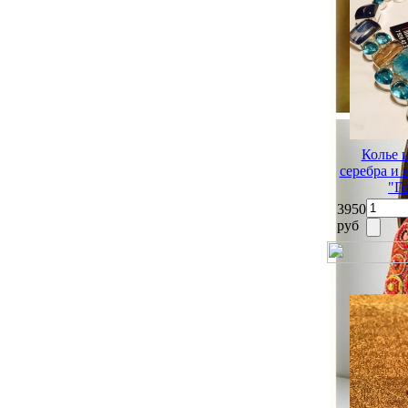
Колье 
серебра и
"Г
3950
руб