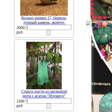
Кольцо размер 17, бирюза,
лунный камень, жемчуг.
2000
руб
Серьги кисти из шелковой
нити с агатом "Изумруд"
1100
руб