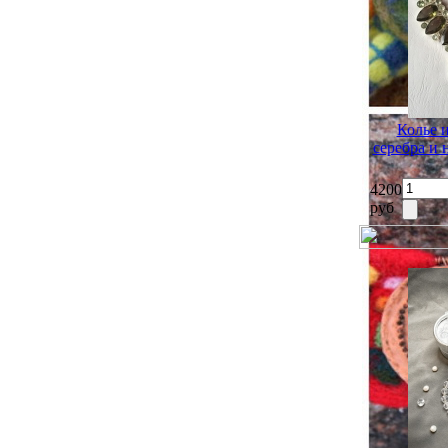
Колье 
серебра и
4200
руб