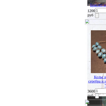
Браслет и
1200
руб
Колье 
серебра и
3600
руб