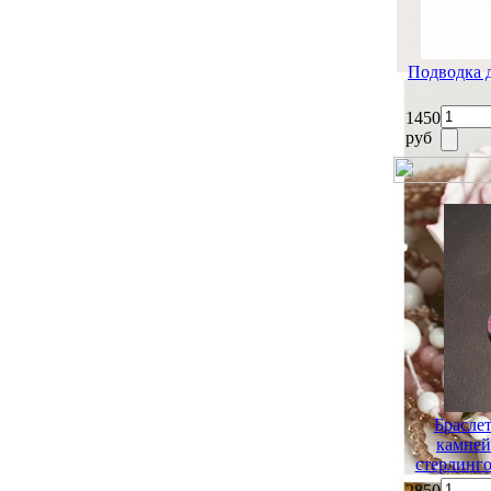
Подводка 
1450
руб
Брасле
камней
стерлинго
2850