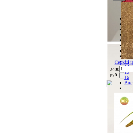
Наз
7
8
9
10
11
12
13
Серьги ц
14
2400
15
руб
16
Впе