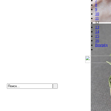
7
8
9
10
11
12
13
14
15
16
Вперёд