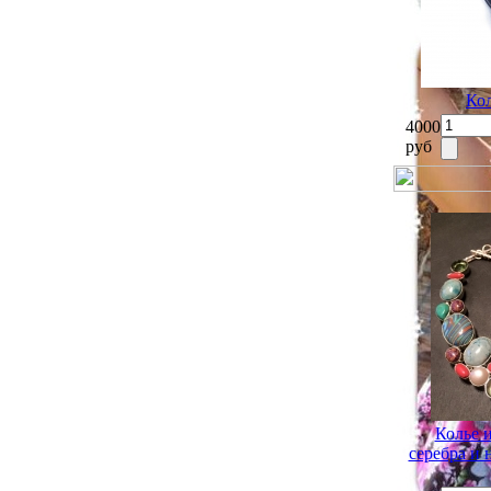
Ко
4000
руб
Колье 
серебра и