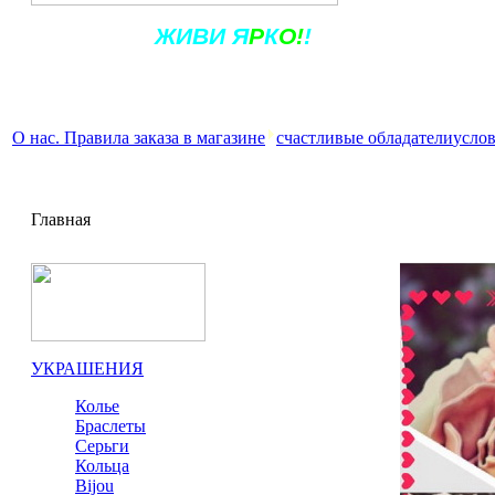
Ж
ИВ
И
Я
Р
К
О!
!
О нас. Правила заказа в магазине
счастливые обладатели
услов
Главная
УКРАШЕНИЯ
Колье
Браслеты
Серьги
Кольца
Bijou