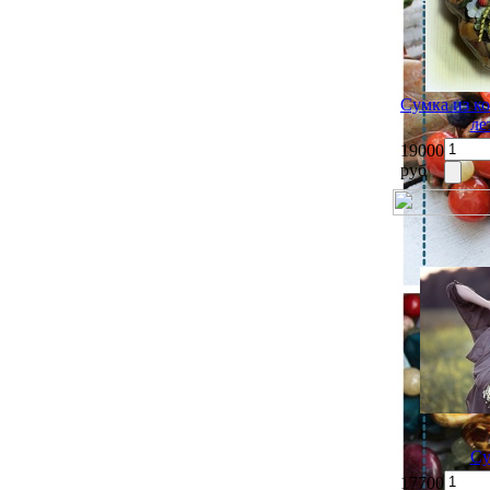
Сумка из к
ле
19000
руб
Су
17700