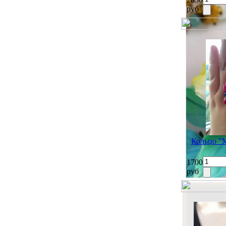
руб
Кольцо "М
1700
руб