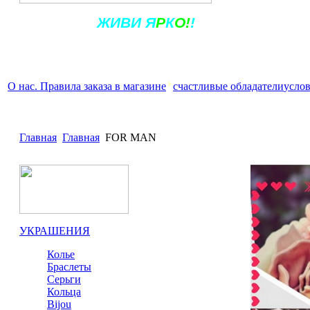
Ж
ИВ
И
Я
Р
К
О!
!
О нас. Правила заказа в магазине
счастливые обладатели
услов
Главная
Главная
FOR MAN
УКРАШЕНИЯ
Колье
Браслеты
Серьги
Кольца
Bijou