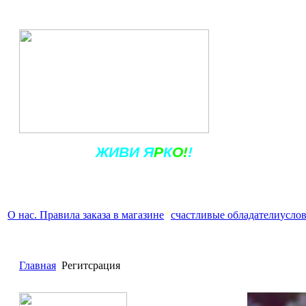
Ж
ИВ
И
Я
Р
К
О!
!
О нас. Правила заказа в магазине
счастливые обладатели
услов
Главная
Регитсрация