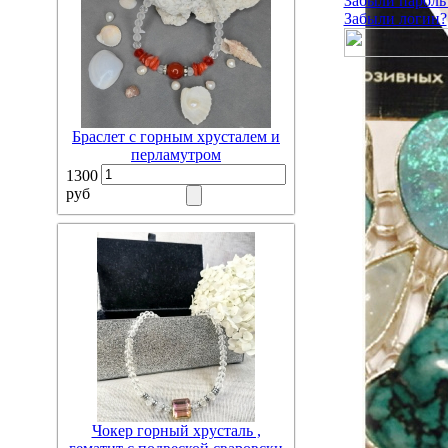
Забыли пароль
Забыли логин?
Браслет с горным хрусталем и
перламутром
1300
руб
Чокер горный хрусталь ,