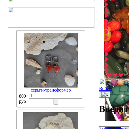
Войти
серьги-трансформер
800
руб
Введит