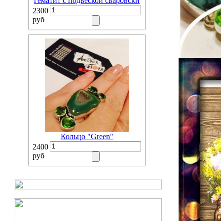
гематит с подвеской сваровски
2300
руб
Кольцо "Green"
2400
руб