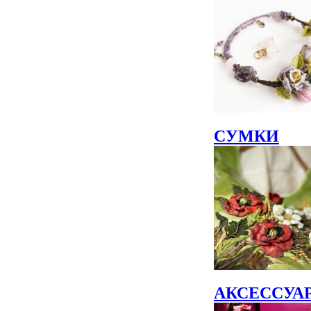
СУМКИ
АКСЕССУА