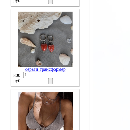
руб
серьги-трансформер
800
руб