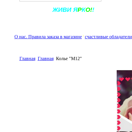
Ж
ИВ
И
Я
Р
К
О!
!
О нас. Правила заказа в магазине
счастливые обладатели
Главная
Главная
Колье "М12"