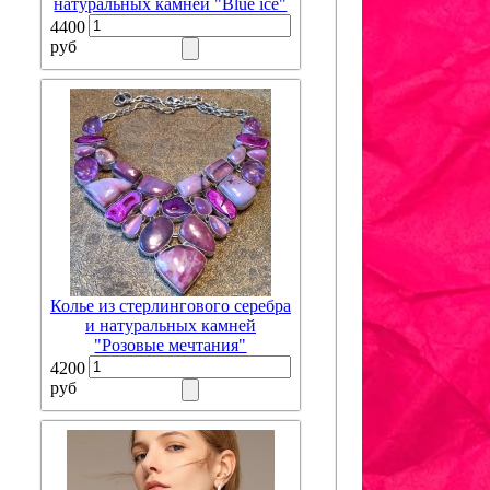
натуральных камней "Blue ice"
4400
руб
Колье из стерлингового серебра
и натуральных камней
"Розовые мечтания"
4200
руб