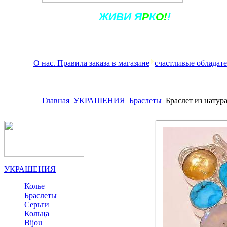
Ж
ИВ
И
Я
Р
К
О!
!
О нас. Правила заказа в магазине
счастливые обладат
Главная
УКРАШЕНИЯ
Браслеты
Браслет из натур
УКРАШЕНИЯ
Колье
Браслеты
Серьги
Кольца
Bijou