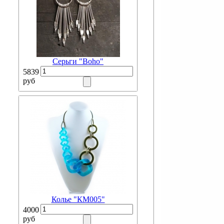
Серьги "Boho"
5839
руб
Колье "КМ005"
4000
руб