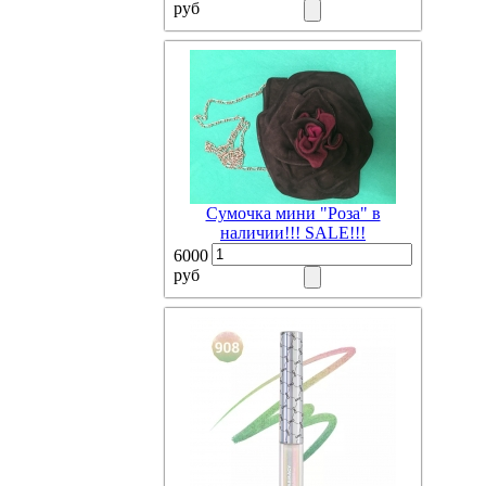
руб
Сумочка мини "Роза" в
наличии!!! SALE!!!
6000
руб