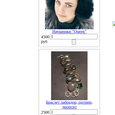
Наушники "Queen"
4500
руб
Браслет лабрадор, цитрин,
диопсит
2500