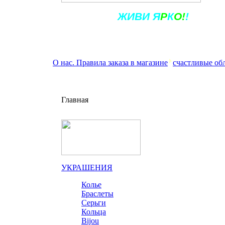
Ж
ИВ
И
Я
Р
К
О!
!
О нас. Правила заказа в магазине
счастливые об
Главная
УКРАШЕНИЯ
Колье
Браслеты
Серьги
Кольца
Bijou