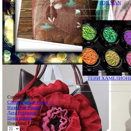
FOR MAN
ТЕНИ ХАМЕЛИОН
Сортировать по
Специальный товар -/+
Название товара
Дата создания
Цена товара
Показано 127 - 147 из 486