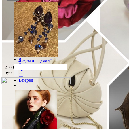
Назад
2
3
4
5
6
7
8
Серьги "Туман"
9
2100
10
руб
11
Вперёд