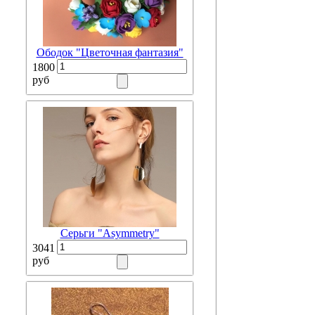
Ободок "Цветочная фантазия"
1800
руб
Серьги "Asymmetry"
3041
руб