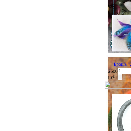
Брошь "
2500
руб