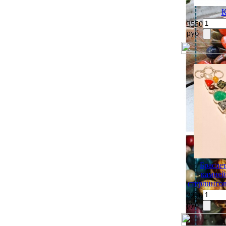
К
3550
руб
Брасле
камней
стерлингов
3250
руб