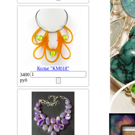
Колье "КМ018"
3400
руб