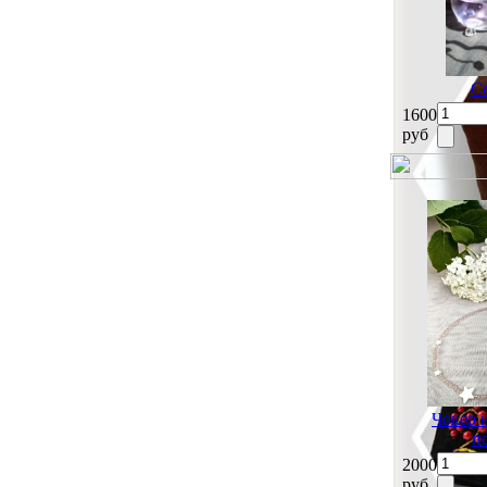
Се
1600
руб
Чокер 
п
2000
руб