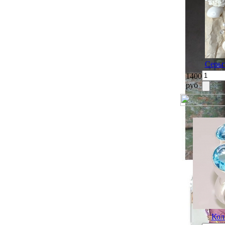
Серьг
1400
руб
Кол