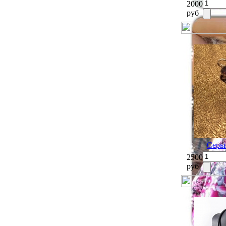
2000
руб
Серь
2500
руб