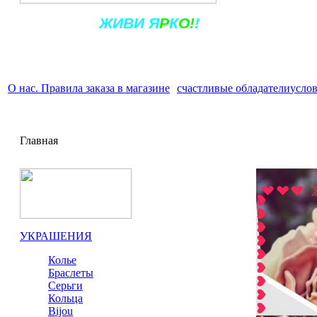
Ж
ИВ
И
Я
Р
К
О!
!
О нас. Правила заказа в магазине
счастливые обладатели
услов
Главная
УКРАШЕНИЯ
Колье
Браслеты
Серьги
Кольца
Bijou