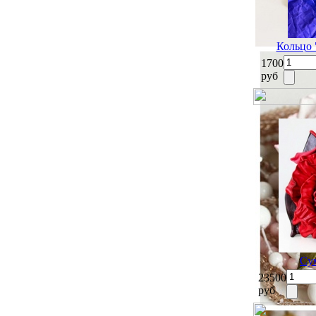
Кольцо
1700
руб
Су
23500
руб