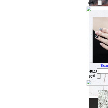
руб
Коль
4823
руб