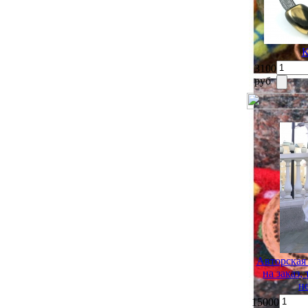
К
3100
руб
Авторская
на заказ,
н
15000