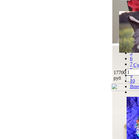
Наз
1
2
3
4
5
6
7
Су
8
17700
9
руб
10
Впе