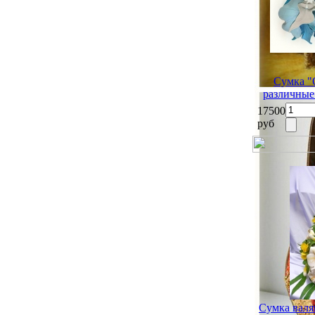
Сумка "
различные
17500
руб
Сумка валя