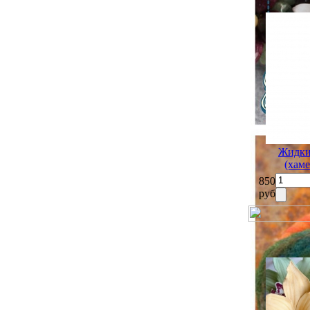
Жидки
(хам
850
руб