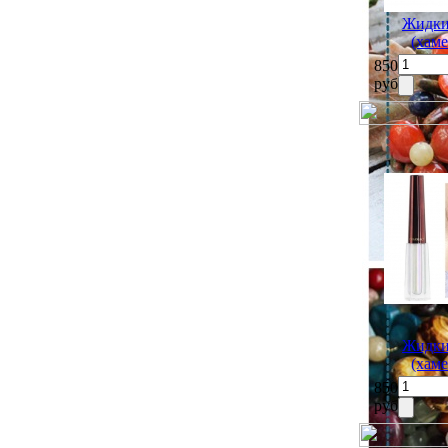
Жидки
(хам
850
руб
Жидки
(хам
850
руб