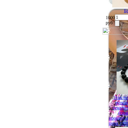
Б
1000
руб
Эласти
вулка
гематит
(сим
процвета
цена 1000