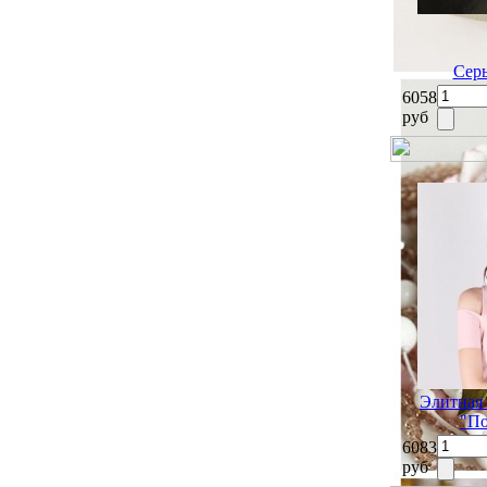
Серь
6058
руб
Элитная 
"П
6083
руб