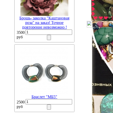
Брошь- заколка "Каштановая
роза" на заказ! Точное
повторение невозможно !
3500
руб
Браслет "МБ5"
2500
руб