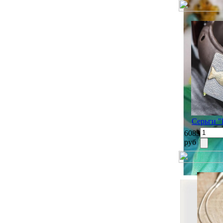
Серьги "
6083
руб