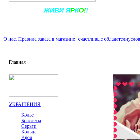
Ж
ИВ
И
Я
Р
К
О!
!
О нас. Правила заказа в магазине
счастливые обладатели
услов
Главная
УКРАШЕНИЯ
Колье
Браслеты
Серьги
Кольца
Bijou