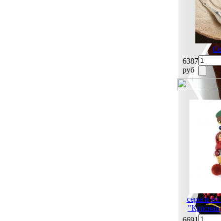
Се
6387
руб
серьги из
"Красная 
6691