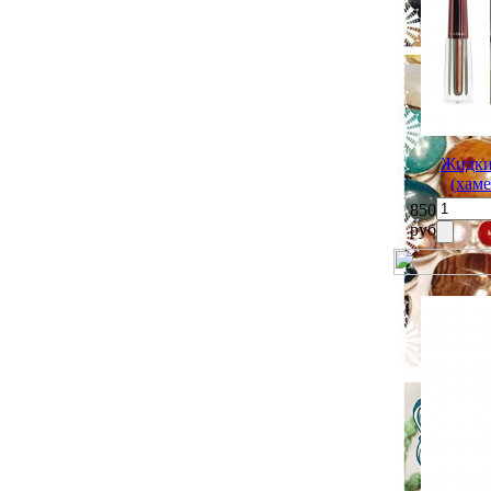
Жидки
(хам
850
руб