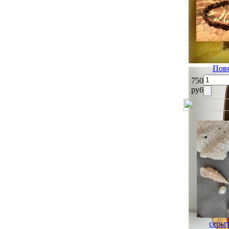
Повя
750
руб
серьг