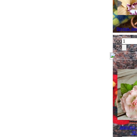
брошь-з
900
руб
заколк
З