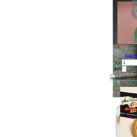
Закол
950
руб