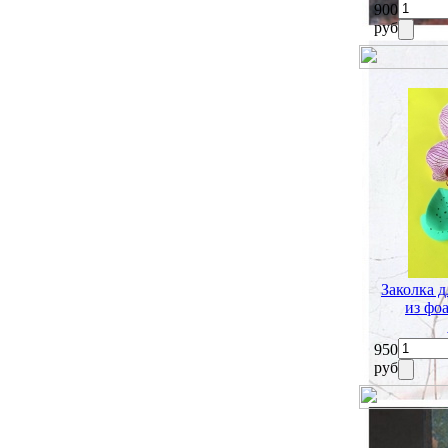
900
руб
Заколка д
из фо
950
руб