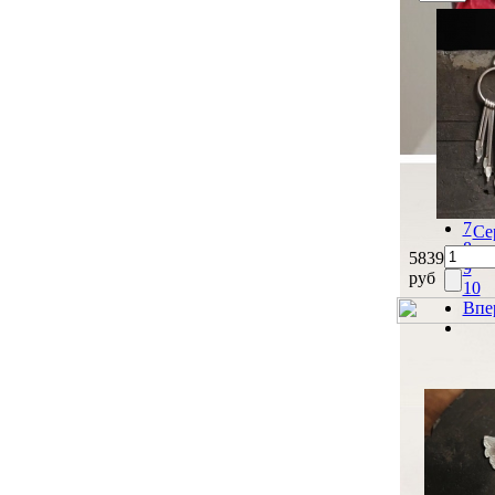
Наз
1
2
3
4
5
6
7
Се
8
5839
9
руб
10
Впе