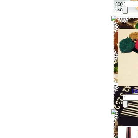
800
руб
Бр
800
руб