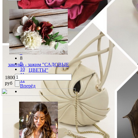
Назад
3
4
5
6
7
8
9
заколка - зажим "САДОВЫЕ
10
ЦВЕТЫ"
11
1800
12
руб
Вперёд