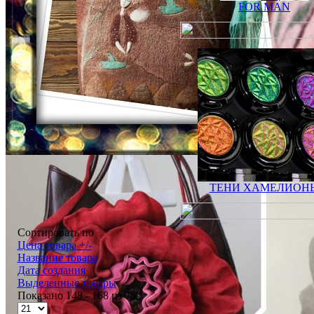
FOR MAN
ТЕНИ ХАМЕЛИОН
Сортировать по
Цена товара +/-
Название товара
Дата создания
Выделенные товары
Показано 148 - 168 из 752