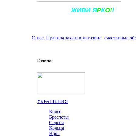
Ж
ИВ
И
Я
Р
К
О!
!
О нас. Правила заказа в магазине
счастливые об
Главная
УКРАШЕНИЯ
Колье
Браслеты
Серьги
Кольца
Bijou