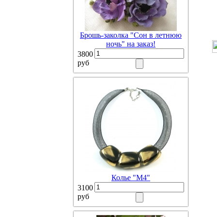
Брошь-заколка "Сон в летнюю
ночь" на заказ!
3800
руб
Колье "М4"
3100
руб