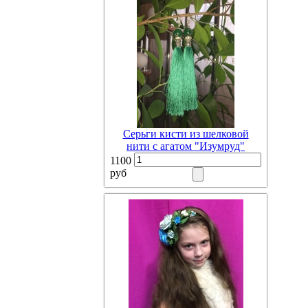
Серьги кисти из шелковой
нити с агатом "Изумруд"
1100
руб