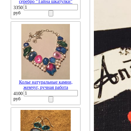
серебро "Тайна шкатулки"
3350
руб
Колье натуральные камни,
жемчуг, ручная работа
4100
руб