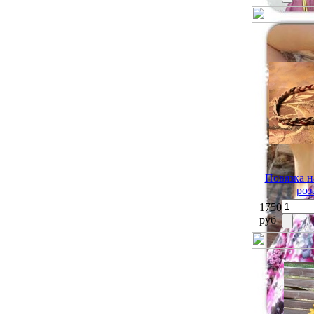
Повязка н
роз
1750
руб