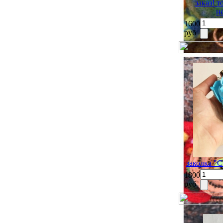
заказ! 
н
1600
руб
заколка 
1800
руб