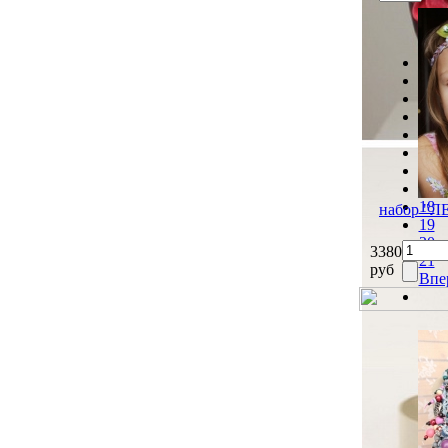
Наз
12
13
14
15
16
17
18
набор "
19
20
3380
21
руб
Впе