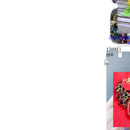
Авторская
п
15000
руб