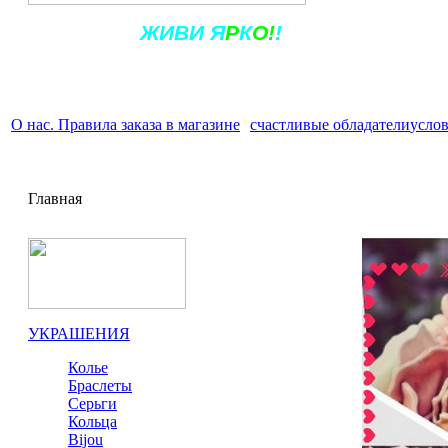
Ж
ИВ
И
Я
Р
К
О!
!
О нас. Правила заказа в магазине
счастливые обладатели
услов
Главная
УКРАШЕНИЯ
Колье
Браслеты
Серьги
Кольца
Bijou