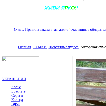
Ж
ИВ
И
Я
Р
К
О!
!
О нас. Правила заказа в магазине
счастливые обладате
Главная
СУМКИ
Шерстяные чудеса
Авторская сумо
УКРАШЕНИЯ
Колье
Браслеты
Серьги
Кольца
Bijou