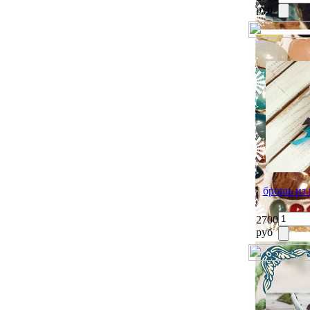
руб
брошь и
2700
руб