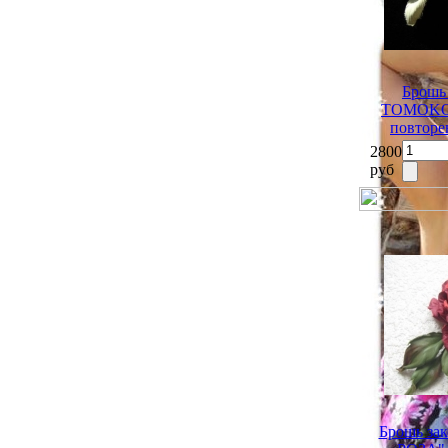
Брошь
TOMOKO" 
повторе
2800
руб
Брошь з