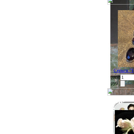
Серьги "
2800
руб