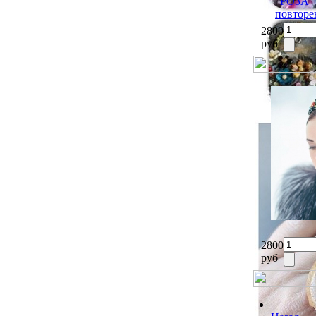
РОЗА" 
повторе
2800
руб
2800
руб