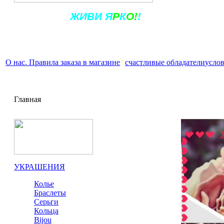
Ж
ИВ
И
Я
Р
К
О!
!
О нас. Правила заказа в магазине
счастливые обладатели
услов
Главная
УКРАШЕНИЯ
Колье
Браслеты
Серьги
Кольца
Bijou