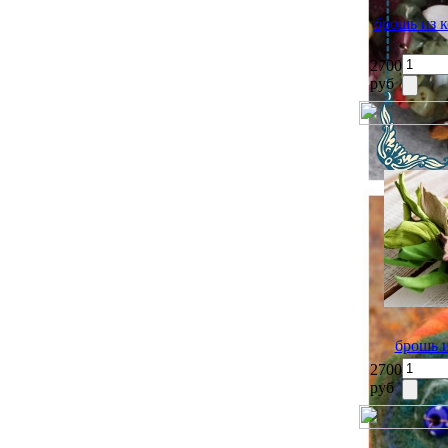
брошь из
2700
руб
брошь 
2700
руб