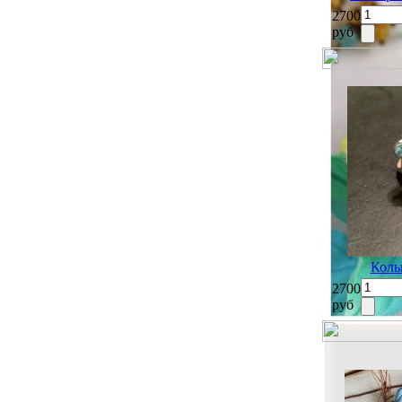
2700
руб
Коль
2700
руб