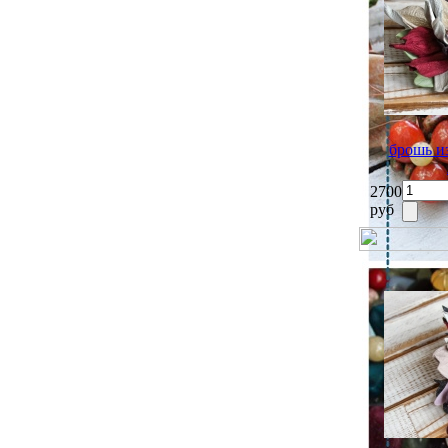
брошь 
2700
руб