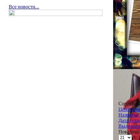
Все новости...
Сортиров
Цена това
Название 
Дата созд
Выделенн
Показано 