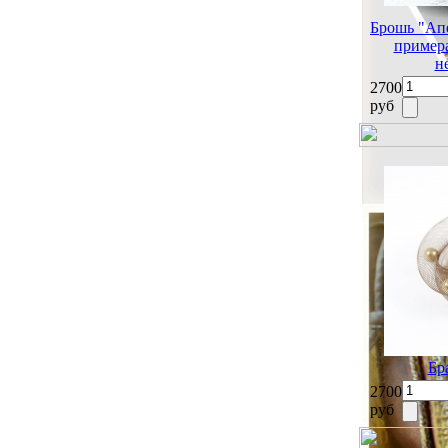
Брошь "Апе
примера
н
2700
руб
Бр
2700
руб