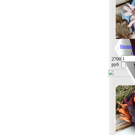
брошь
Л
2700
руб