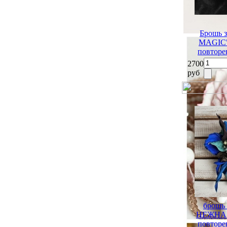
Брошь 
MAGIC" 
повторе
2700
руб
брошь
НЕЖНА" 
повторе