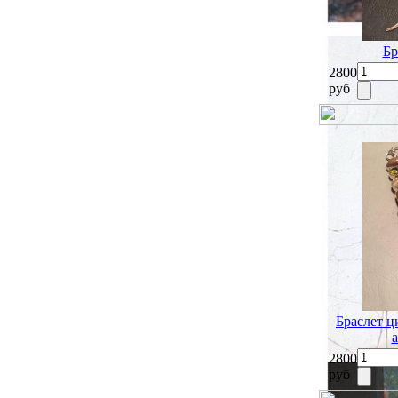
Бр
2800
руб
Браслет ц
2800
руб