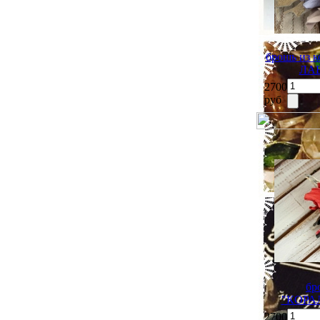
брошь из
ЛА
2700
руб
бр
"КОРА
2700