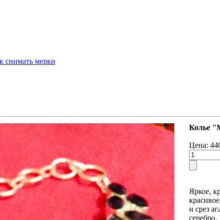
к снимать мерки
Колье "
Цена:
44
Яркое, к
красивое
и срез аг
серебро.