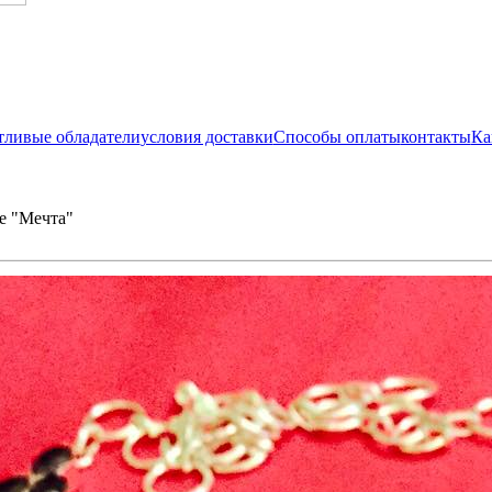
тливые обладатели
условия доставки
Способы оплаты
контакты
Ка
е "Мечта"