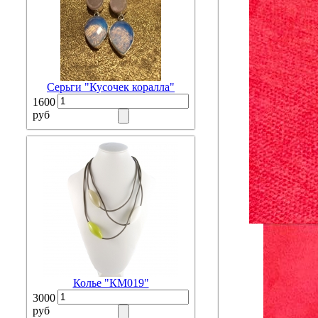
Серьги "Кусочек коралла"
1600
руб
Колье "КМ019"
3000
руб