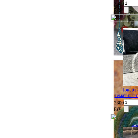
2500
руб
Чокер г
гематит с 
2300
руб