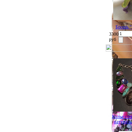
Брошь "
3300
руб
Колье сте
натураль