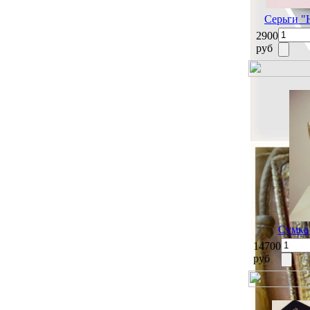
Серьги "
2900
руб
Сумка 
14700
руб