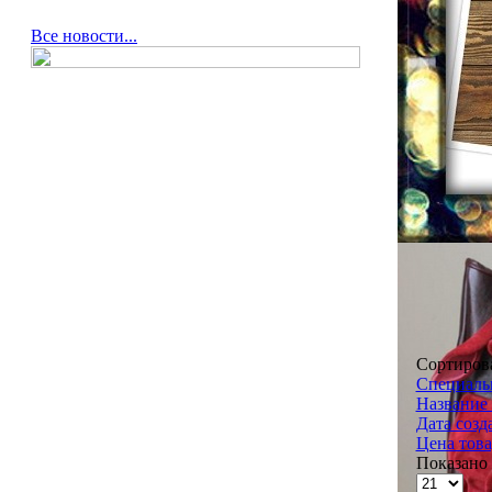
Все новости...
Сортиров
Специальн
Название 
Дата созд
Цена това
Показано 