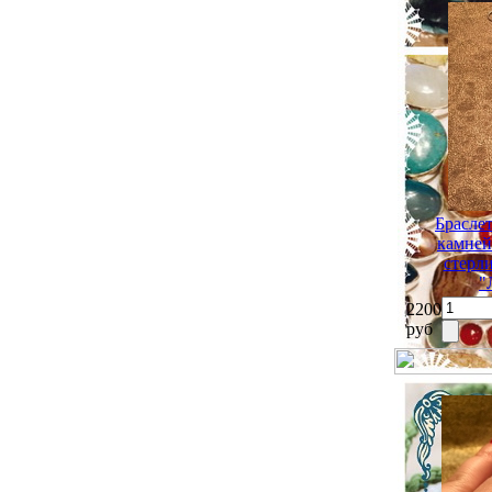
Брасле
камней
стерл
"
2200
руб