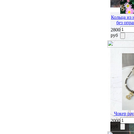
Кольца из 
без опра
2800
руб
Чокер ра
2000
руб