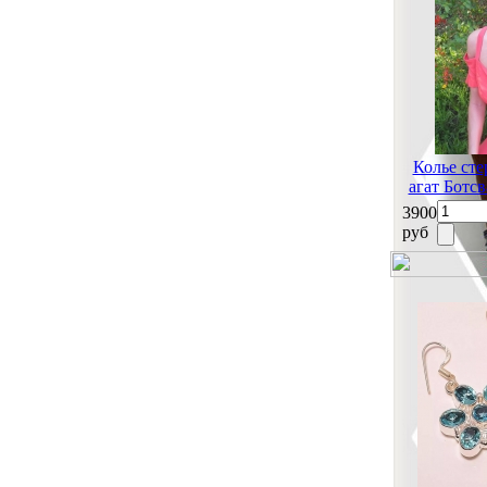
Колье сте
агат Ботсв
3900
руб