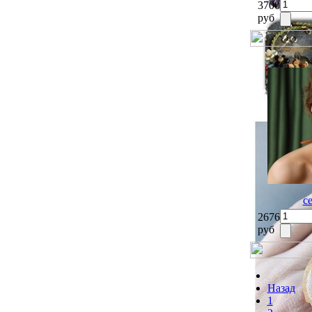
3700
руб
с
2676
руб
Назад
1