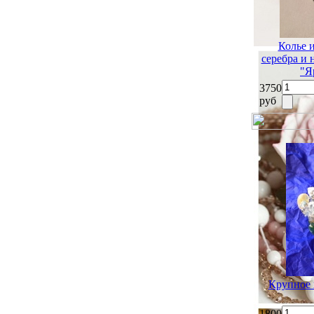
Колье 
серебра и
"Я
3750
руб
Крупное 
1800