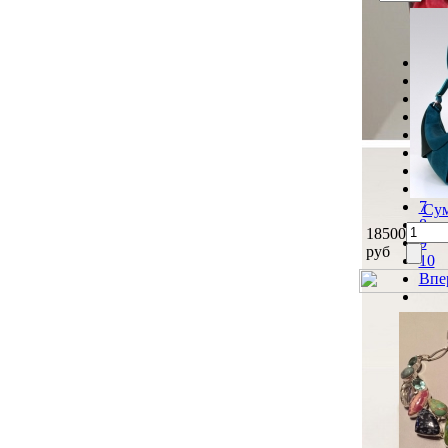
Наз
1
2
3
4
5
6
7
Сум
8
18500
9
руб
10
Впе