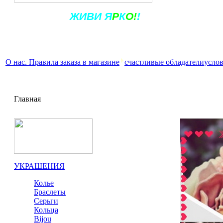
Ж
ИВ
И
Я
Р
К
О!
!
О нас. Правила заказа в магазине
счастливые обладатели
услов
Главная
УКРАШЕНИЯ
Колье
Браслеты
Серьги
Кольца
Bijou