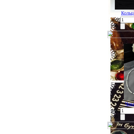
Кольц
4805
руб
Чоке
2500
руб