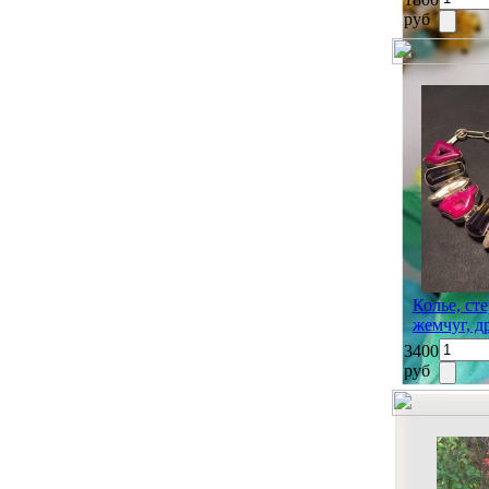
руб
Колье, ст
жемчуг, д
3400
руб