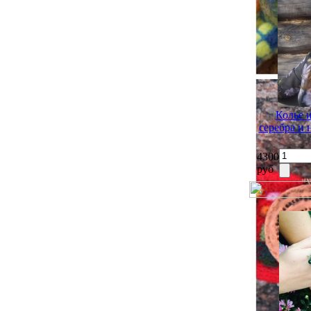
Колье 
серебра и
4300
руб