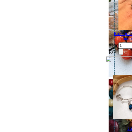
Кольцо а
каван
2200
руб
Се