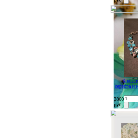
Колье 
серебра и
3800
руб