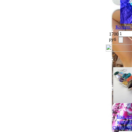
Кольцо
1700
руб
Брасле
камней
стерлинг