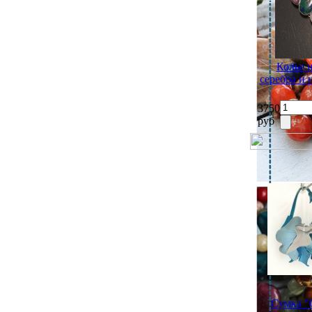
Колье 
серебра и
3750
руб
Сумка "