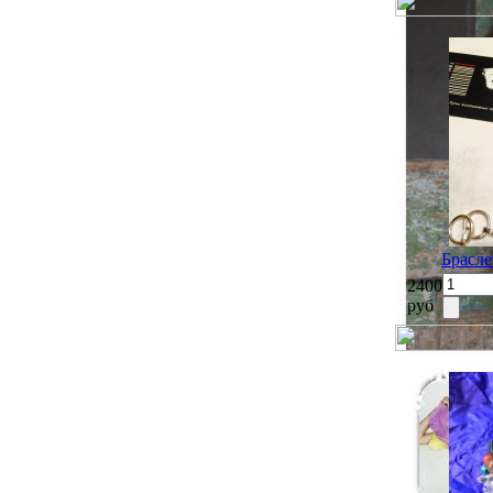
Брасле
2400
руб