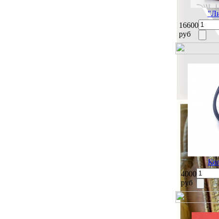
"Ли
16600
руб
Ко
4000
руб