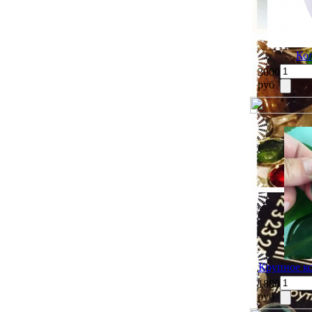
Ко
3000
руб
Крупное ко
1800
руб