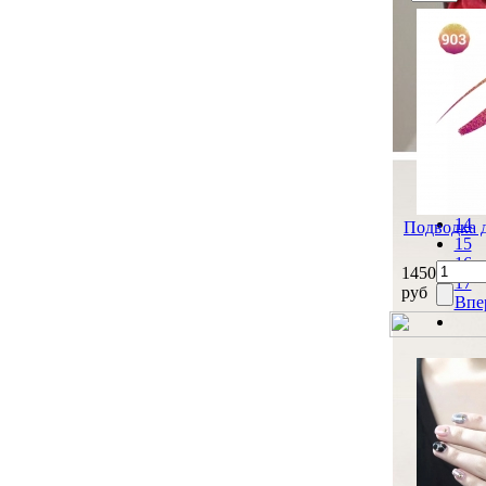
Наз
8
9
10
11
12
13
14
Подводка 
15
16
1450
17
руб
Впе