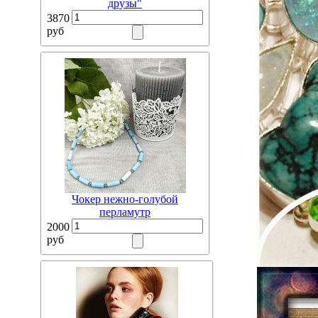
друзы"
3870
руб
Чокер нежно-голубой
перламутр
2000
руб