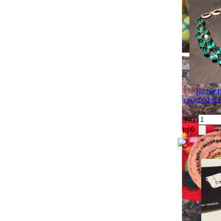
Колье 
серебра и
3900
руб