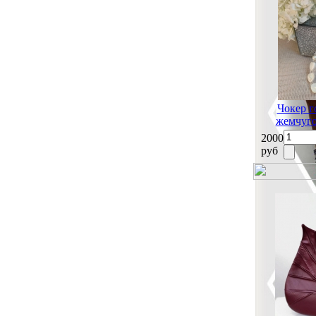
Чокер г
жемчуго
2000
руб