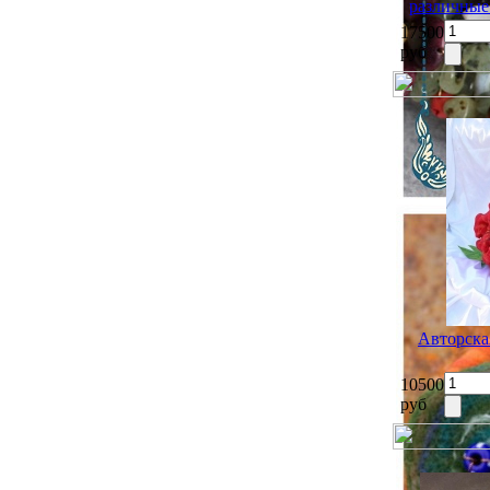
различные
17500
руб
Авторска
10500
руб