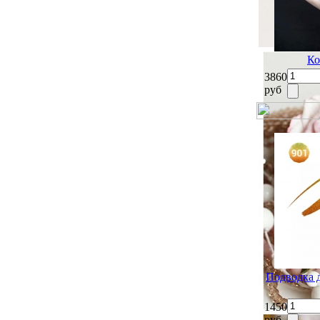
Ко
3860
руб
Подводка 
1450
руб