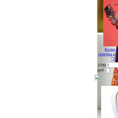
Колье 
серебра и
"Ти
3700
руб