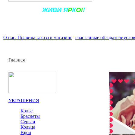
Ж
ИВ
И
Я
Р
К
О!
!
О нас. Правила заказа в магазине
счастливые обладатели
услов
Главная
УКРАШЕНИЯ
Колье
Браслеты
Серьги
Кольца
Bijou