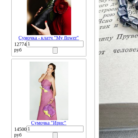
Сумочка - клатч "My flower"
12774
руб
Сумочка "Ирис"
14500
руб