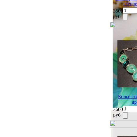
стерл
3500
руб
Колье ст
др
3600
руб