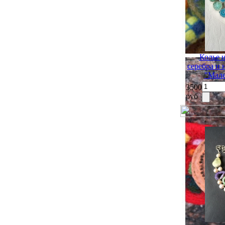
Колье 
серебра и
"Мале
3500
руб