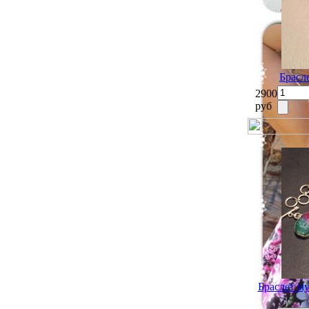
Брасл
2900
руб
Браслет му