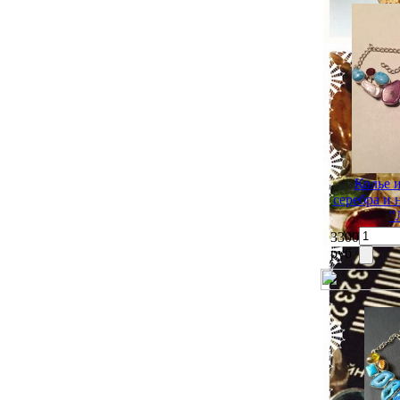
Колье 
серебра и
"
3300
руб