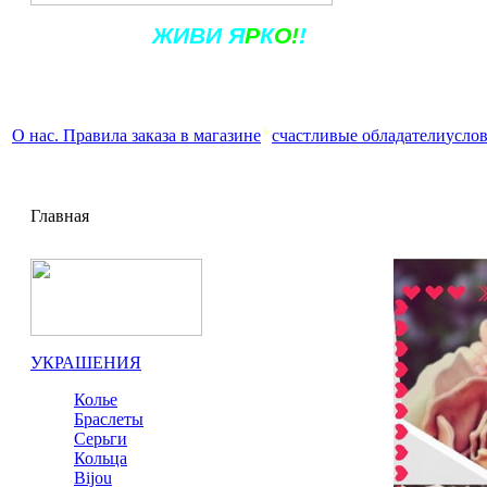
Ж
ИВ
И
Я
Р
К
О!
!
О нас. Правила заказа в магазине
счастливые обладатели
услов
Главная
УКРАШЕНИЯ
Колье
Браслеты
Серьги
Кольца
Bijou