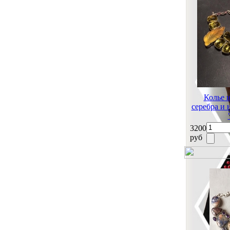
Колье 
серебра и
3200
руб