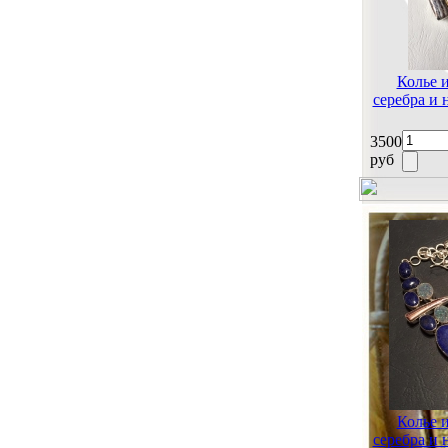
Колье 
серебра и
3500
руб
Колье 
серебра и