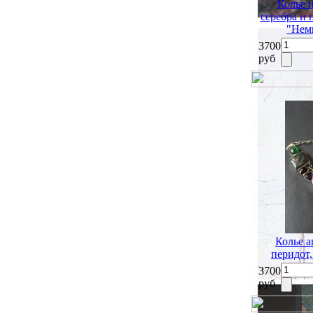
Колье 
серебра и
"Нем
3700
руб
Колье а
перидот,
3700
руб