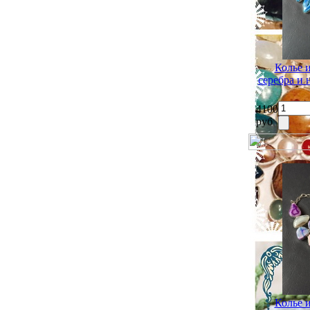
Колье 
серебра и
4100
руб
Колье 