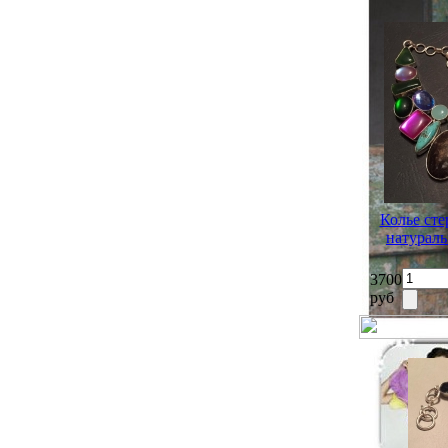
Колье сте
натураль
3700
руб