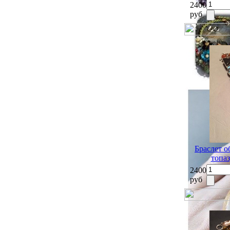
2400
руб
Браслет о
топаз
2400
руб