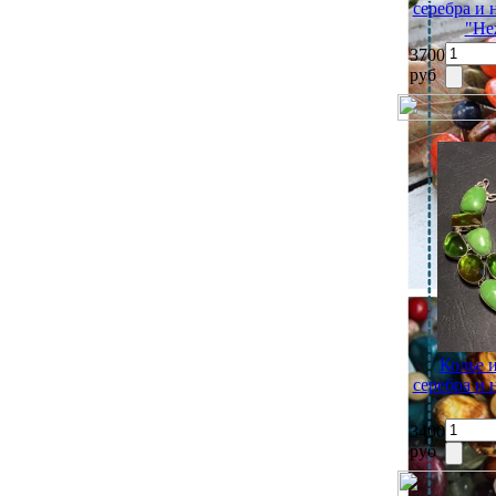
серебра и
"Не
3700
руб
Колье 
серебра и
3400
руб