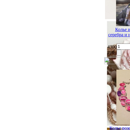
Колье 
серебра и
4300
руб
Колье роз