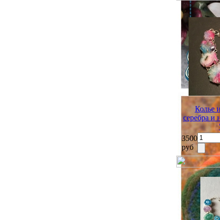
Колье 
серебра и
3500
руб