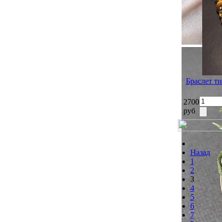
Браслет ти
2700
руб
Назад
1
2
3
4
5
6
7