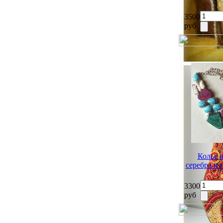
3500
руб
Колье 
серебра и
3300
руб