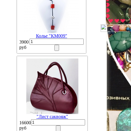
Колье "КМ009"
3900
руб
"Лист саквояж"
16600
руб