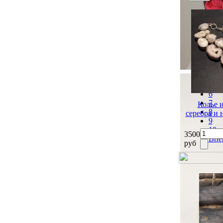
Наз
1
2
3
4
5
6
7
Колье 
8
серебра и
9
10
3500
Впе
руб