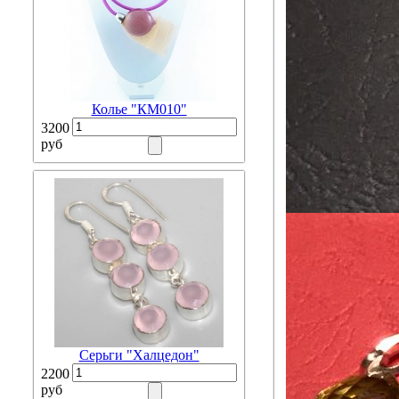
Колье "КМ010"
3200
руб
Серьги "Халцедон"
2200
руб