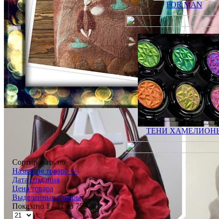
FOR MAN
ТЕНИ ХАМЕЛИОН
Сортировать по
Название товара +/-
Дата создания
Цена товара
Выделенные товары
Показано 1 - 21 из 752