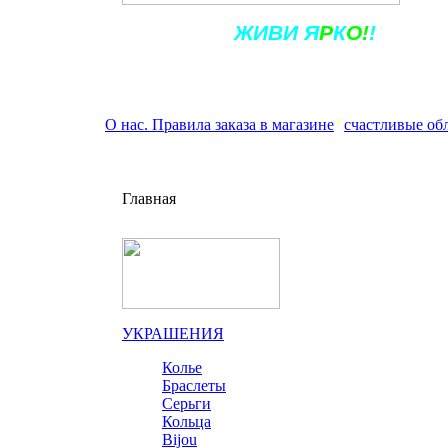
Ж
ИВ
И
Я
Р
К
О!
!
О нас. Правила заказа в магазине
счастливые об
Главная
УКРАШЕНИЯ
Колье
Браслеты
Серьги
Кольца
Bijou