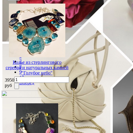
Назад
1
2
3
4
5
6
7
Колье из стерлингового
8
серебра и натуральных камней
9
"Голубое небо"
10
3950
Вперёд
руб