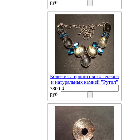
руб
Колье из стерлингового серебра
и натуральных камней "Рутил"
3800
руб