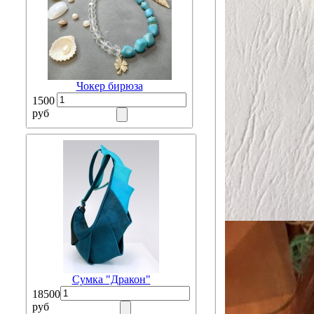
Чокер бирюза
1500
руб
Сумка "Дракон"
18500
руб