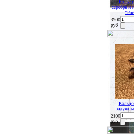
Колье 
серебра и
"Рай
3500
руб
Кольцо
радужный
2100
руб