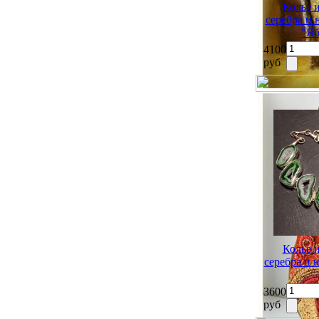
Колье 
серебра и
"Яб
4100
руб
Колье 
серебра и 
3600
руб