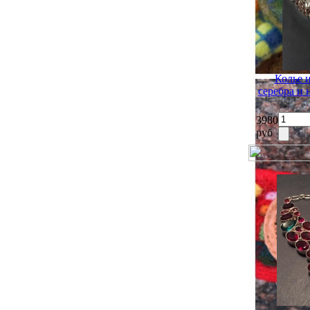
Колье 
серебра и
3980
руб