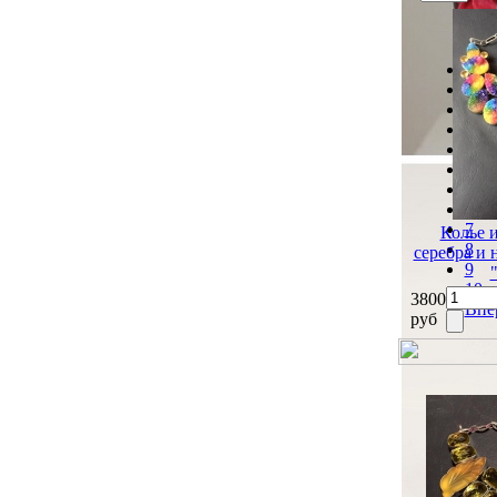
Наз
1
2
3
4
5
6
7
Колье 
8
серебра и
9
10
3800
Впе
руб