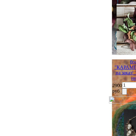
бр
"КАРАМ
на заказ!
не
2900
руб