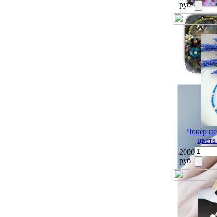
руб
Чокер не
цвета
2000
руб