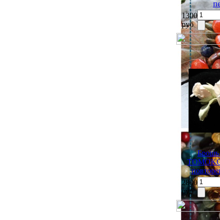
п
1300
руб
Брошь
TOMOKO" 
повторе
2800
руб