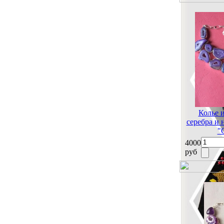
Колье 
серебра и
"
4000
руб