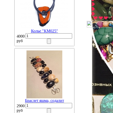
Колье "КМ025"
4000
руб
Браслет яшма, содалит
2900
руб