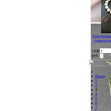
Эластичный
гематитом
1200
руб
Назад
1
2
3
4
5
6
7