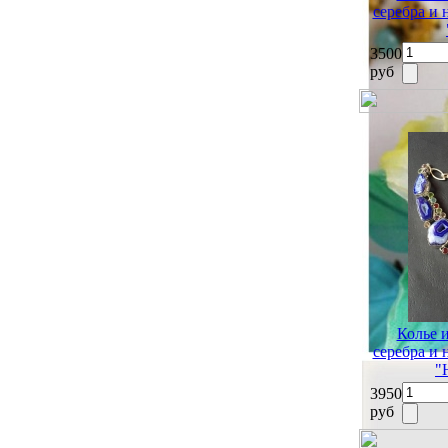
серебра и
3500
руб
Колье 
серебра и
"
3950
руб