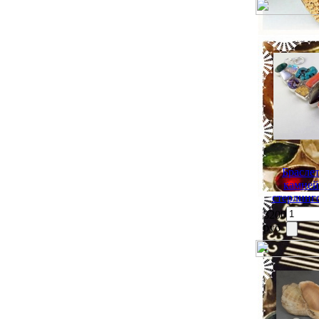
Брасле
камней
стерлинг
3200
руб