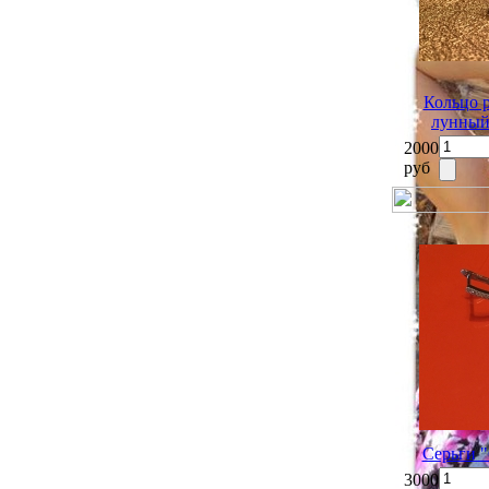
Кольцо р
лунный
2000
руб
Серьги "
3000