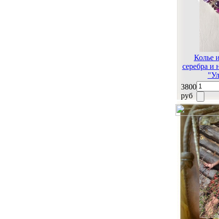
Колье 
серебра и
"Ул
3800
руб