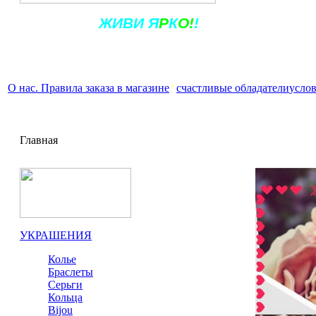
Ж
ИВ
И
Я
Р
К
О!
!
О нас. Правила заказа в магазине
счастливые обладатели
услов
Главная
УКРАШЕНИЯ
Колье
Браслеты
Серьги
Кольца
Bijou