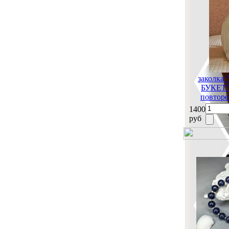
заколк
БУКЕТ" 
повторе
1400
руб