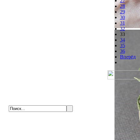
27
28
29
30
31
32
33
34
35
36
Вперёд