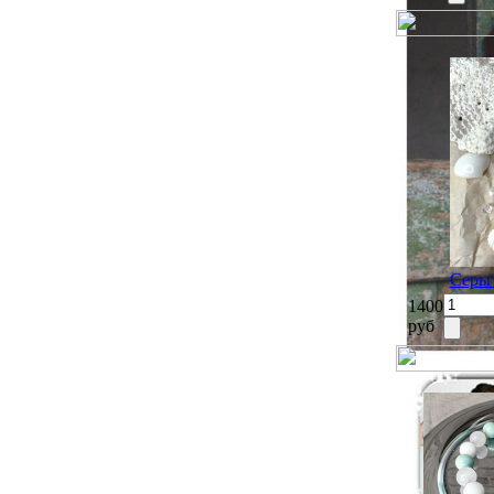
Серьг
1400
руб