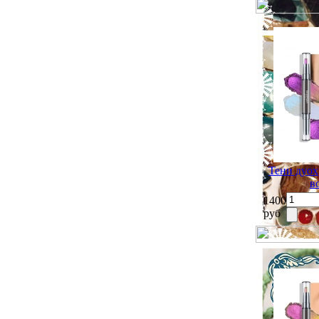
Тени дуох
в
1400
руб