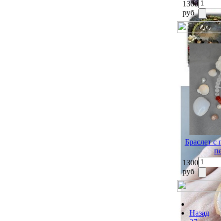
1300
руб
Браслет с
п
1300
руб
Назад