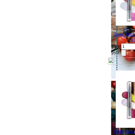
Тени дуох
в
1400
руб
Тени дуох