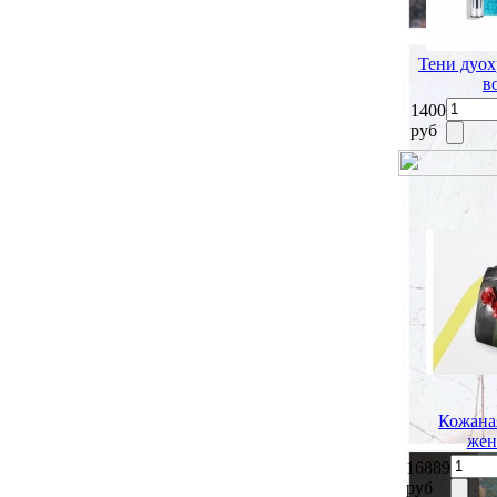
Тени дуох
в
1400
руб
Кожана
жен
16889
руб