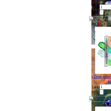
в
1400
руб
Тени дуох
в
1400
руб