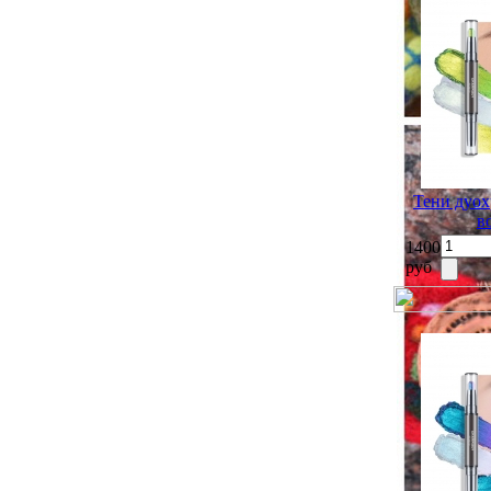
Тени дуох
в
1400
руб