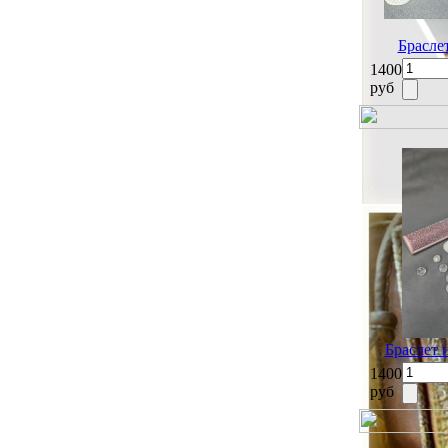
Брасле
1400
руб
Браслет 
1400
руб