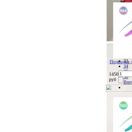
Наз
27
28
29
30
31
32
33
Подводка 
34
35
1450
36
руб
Впе