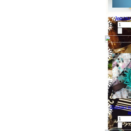
Заколка
1400
руб
Повязка н
ш
1400
руб