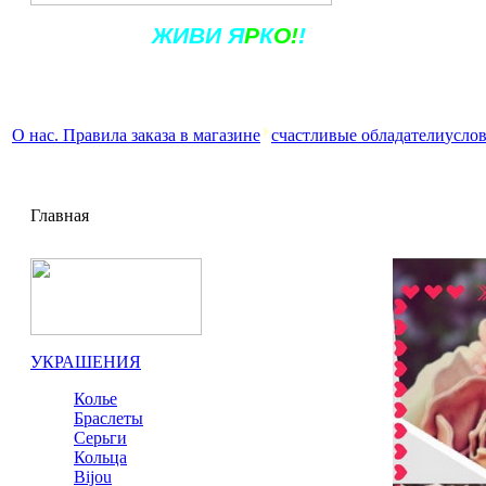
Ж
ИВ
И
Я
Р
К
О!
!
О нас. Правила заказа в магазине
счастливые обладатели
услов
Главная
УКРАШЕНИЯ
Колье
Браслеты
Серьги
Кольца
Bijou