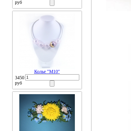
руб
Колье "М10"
3450
руб