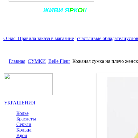
Ж
ИВ
И
Я
Р
К
О!
!
О нас. Правила заказа в магазине
счастливые обладатели
услов
Главная
СУМКИ
Belle Fleur
Кожаная сумка на плечо женск
УКРАШЕНИЯ
Колье
Браслеты
Серьги
Кольца
Bijou