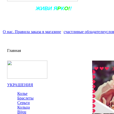
Ж
ИВ
И
Я
Р
К
О!
!
О нас. Правила заказа в магазине
счастливые обладатели
услов
Главная
УКРАШЕНИЯ
Колье
Браслеты
Серьги
Кольца
Bijou