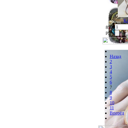
Кл
8500
руб
Назад
2
3
4
5
6
7
8
9
10
11
Вперёд