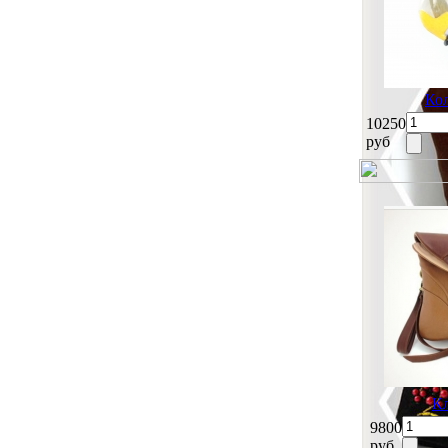
Ко
10250
руб
Кл
9800
руб