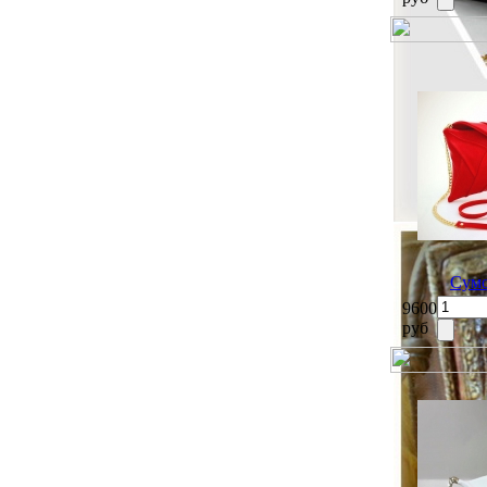
Сумо
9600
руб