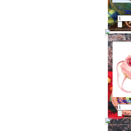
"Ро
8800
руб
Сумоч
8800
руб