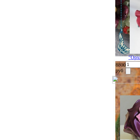
"Орх
8800
руб