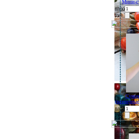
Мини-с
8800
руб
Сумоч
(различные
8800
руб