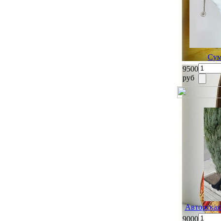
Сум
9500
руб
Авторская
9000