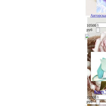
Авторска
10500
руб
Клатч 
10500
руб