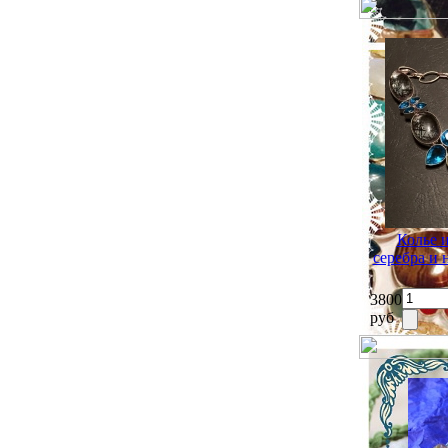
Колье 
серебра и
3800
руб