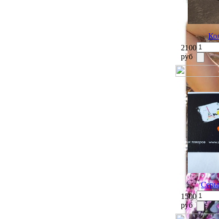
Ко
2100
руб
Серь
1500
руб