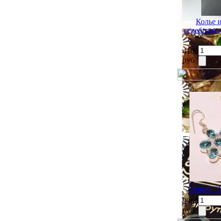
Колье 
серебра и
4100
руб
Серьги "
2900
руб