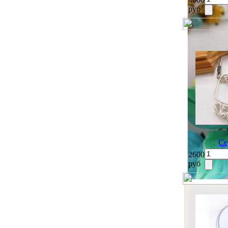
руб
Се
2600
руб