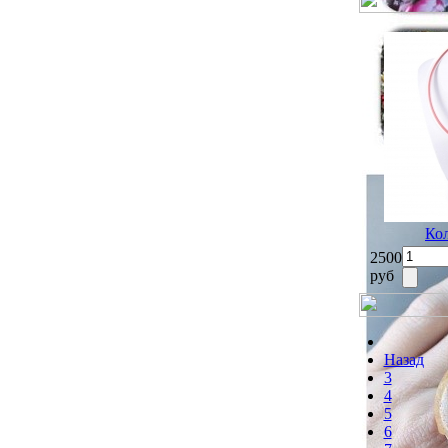
Ко
2500
руб
Назад
3
4
5
6