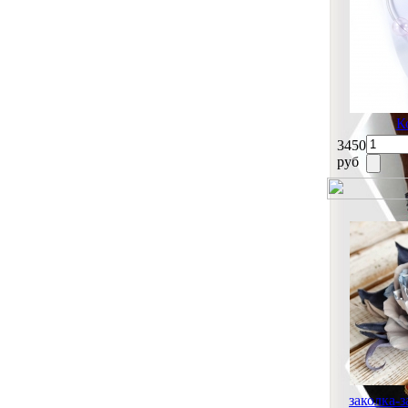
К
3450
руб
заколка