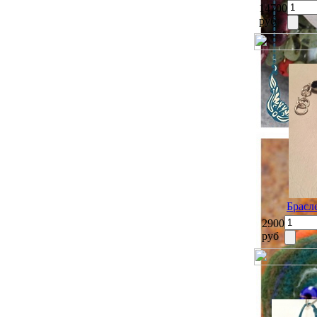
14700
руб
Брасл
2900
руб