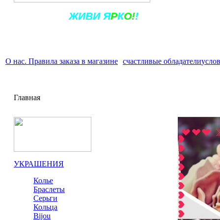
Ж
ИВ
И
Я
Р
К
О!
!
О нас. Правила заказа в магазине
счастливые обладатели
услов
Главная
УКРАШЕНИЯ
Колье
Браслеты
Серьги
Кольца
Bijou