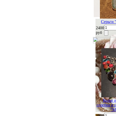
Серьги 
2400
руб
Колье 
серебра и
"М
4000