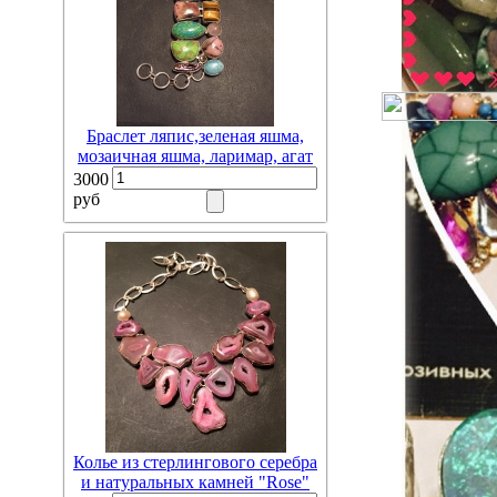
Браслет ляпис,зеленая яшма,
мозаичная яшма, ларимар, агат
3000
руб
Колье из стерлингового серебра
и натуральных камней "Rose"