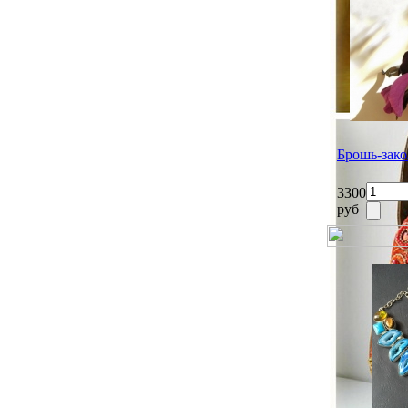
Брошь-зак
3300
руб