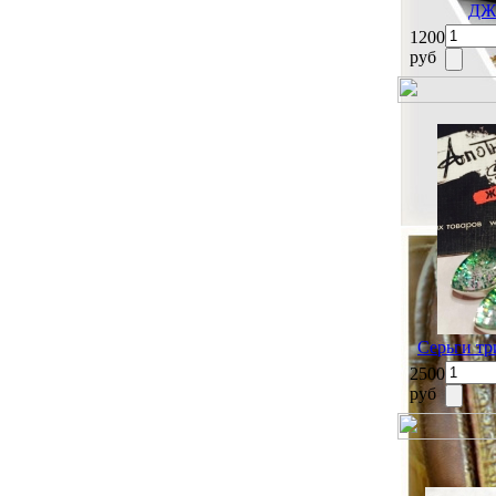
ДЖ
1200
руб
Серьги тр
2500
руб