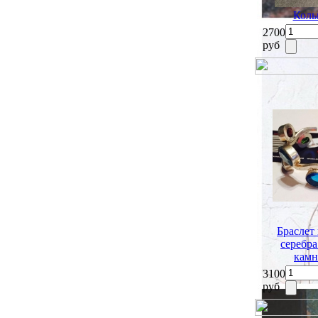
Коль
2700
руб
Браслет
серебр
камн
3100
руб