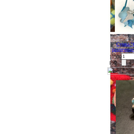
Сумка "
различные
17500
руб