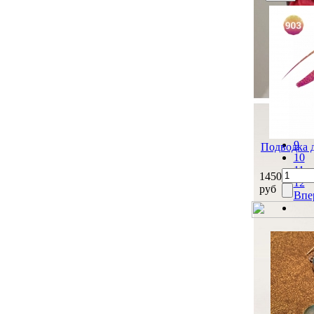
Наз
3
4
5
6
7
8
9
Подводка 
10
11
1450
12
руб
Впе