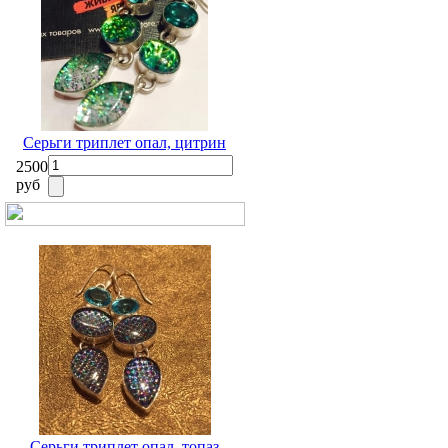
Серьги триплет опал, цитрин
2500
руб
Серьги триплет опал, топаз