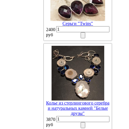
Серьги "Twins"
2400
руб
Колье из стерлингового серебра
и натуральных камней "Белые
друзы"
3870
руб