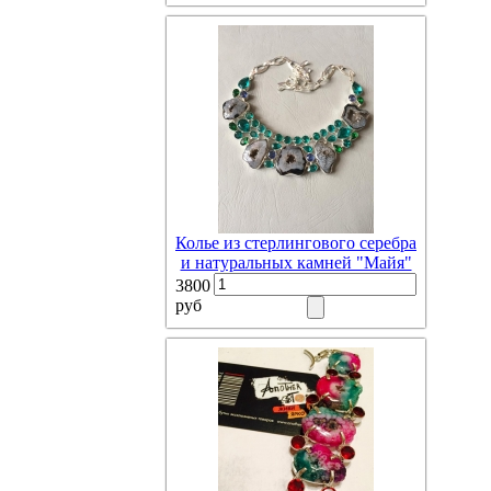
Колье из стерлингового серебра
и натуральных камней "Майя"
3800
руб