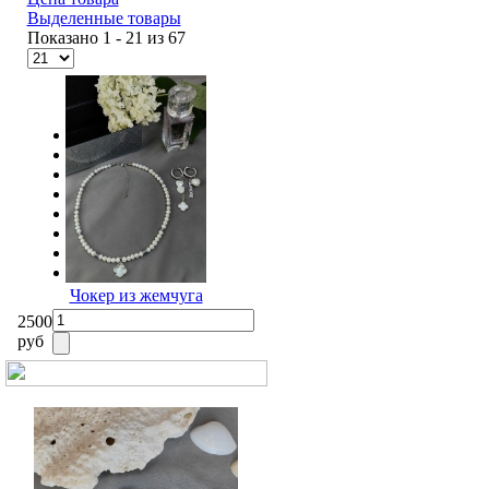
Выделенные товары
Показано 1 - 21 из 67
Назад
1
2
3
4
Вперёд
Чокер из жемчуга
2500
руб