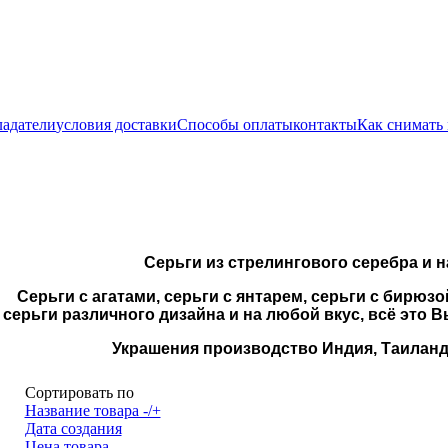
ладатели
условия доставки
Способы оплаты
контакты
Как снимать
Серьги
из стрелингового серебра и 
Серьги с агатами, серьги с янтарем, серьги с бирюз
серьги различного дизайна и на любой вкус, всё это В
Украшения производство Индия, Таиланд,
Сортировать по
Название товара -/+
Дата создания
Цена товара