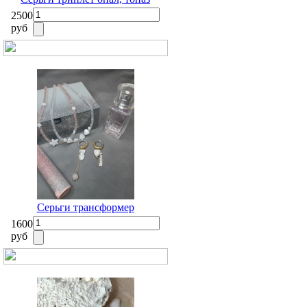
2500
руб
Серьги трансформер
1600
руб