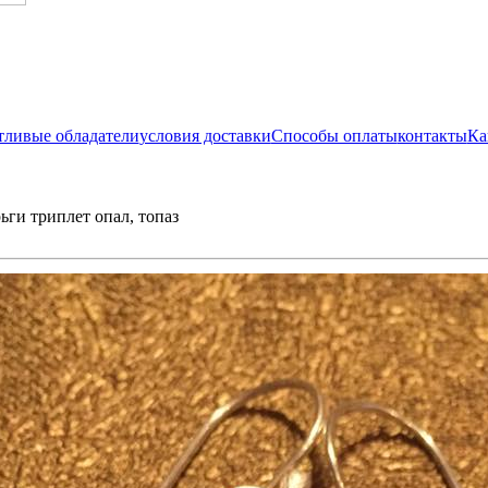
тливые обладатели
условия доставки
Способы оплаты
контакты
Ка
ьги триплет опал, топаз