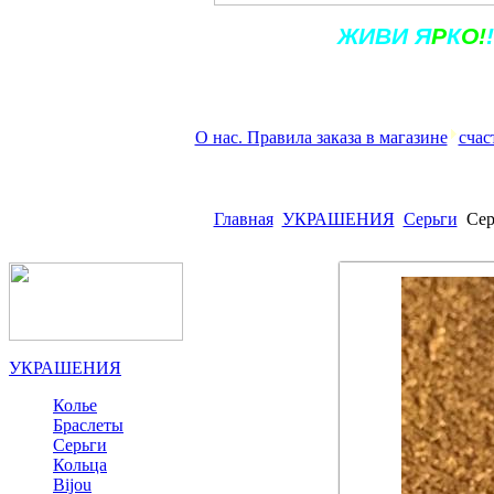
Ж
ИВ
И
Я
Р
К
О!
!
О нас. Правила заказа в магазине
счас
Главная
УКРАШЕНИЯ
Серьги
Сер
УКРАШЕНИЯ
Колье
Браслеты
Серьги
Кольца
Bijou