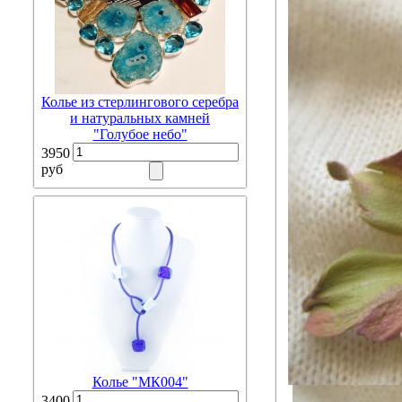
Колье из стерлингового серебра
и натуральных камней
"Голубое небо"
3950
руб
Колье "МК004"
3400