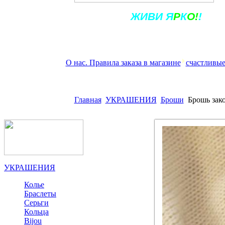
Ж
ИВ
И
Я
Р
К
О!
!
О нас. Правила заказа в магазине
счастливые
Главная
УКРАШЕНИЯ
Броши
Брошь зак
УКРАШЕНИЯ
Колье
Браслеты
Серьги
Кольца
Bijou