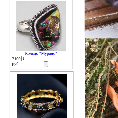
Кольцо "Мурано"
2100
руб