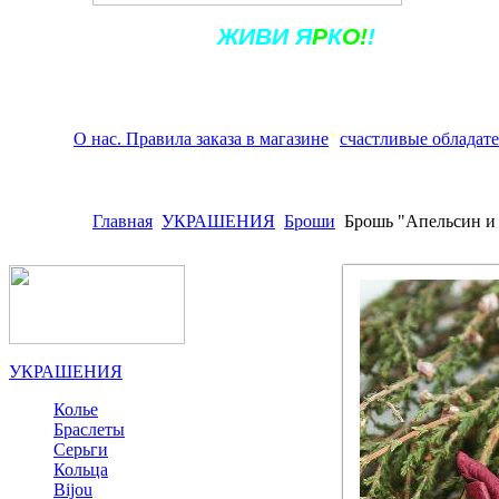
Ж
ИВ
И
Я
Р
К
О!
!
О нас. Правила заказа в магазине
счастливые обладат
Главная
УКРАШЕНИЯ
Броши
Брошь "Апельсин и 
УКРАШЕНИЯ
Колье
Браслеты
Серьги
Кольца
Bijou