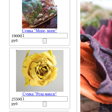
Сумка "Море, море"
19000
руб
Сумка "Роза макси"
25500
руб