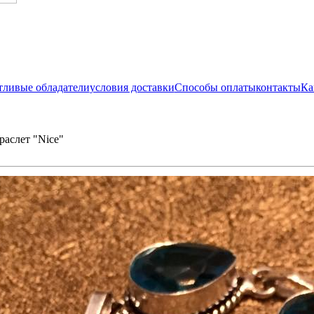
тливые обладатели
условия доставки
Способы оплаты
контакты
Ка
раслет "Nice"