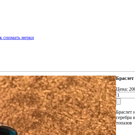
к снимать мерки
Браслет
Цена:
20
Браслет 
серебра 
топазов