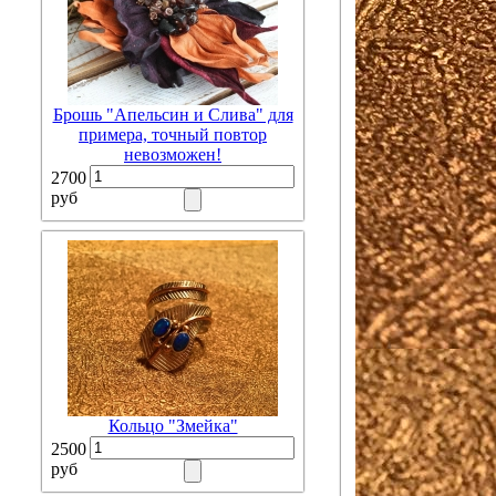
Брошь "Апельсин и Слива" для
примера, точный повтор
невозможен!
2700
руб
Кольцо "Змейка"
2500
руб