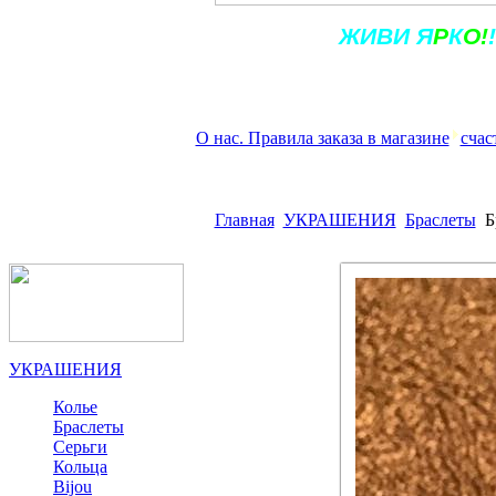
Ж
ИВ
И
Я
Р
К
О!
!
О нас. Правила заказа в магазине
счас
Главная
УКРАШЕНИЯ
Браслеты
Б
УКРАШЕНИЯ
Колье
Браслеты
Серьги
Кольца
Bijou