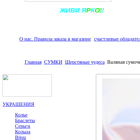
Ж
ИВ
И
Я
Р
К
О!
!
О нас. Правила заказа в магазине
счастливые обладате
Главная
СУМКИ
Шерстяные чудеса
Валяная сумоч
УКРАШЕНИЯ
Колье
Браслеты
Серьги
Кольца
Bijou