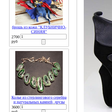
брошь из кожи "КЛУБНИЧНО-
СИНЯЯ"
2700
руб
Колье из стерлингового серебра
и натуральных камней, друзы
3600
руб