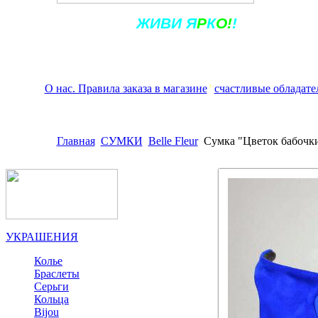
Ж
ИВ
И
Я
Р
К
О!
!
О нас. Правила заказа в магазине
счастливые обладате
Главная
СУМКИ
Belle Fleur
Сумка "Цветок бабочк
УКРАШЕНИЯ
Колье
Браслеты
Серьги
Кольца
Bijou