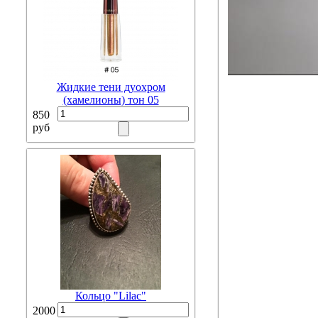
Жидкие тени дуохром
(хамелионы) тон 05
850
руб
Кольцо "Lilac"
2000