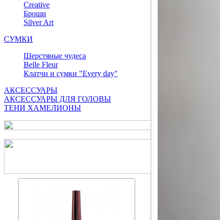
Сreative
Броши
Silver Art
СУМКИ
Шерстяные чудеса
Belle Fleur
Клатчи и сумки "Every day"
АКСЕССУАРЫ
АКСЕССУАРЫ ДЛЯ ГОЛОВЫ
ТЕНИ ХАМЕЛИОНЫ