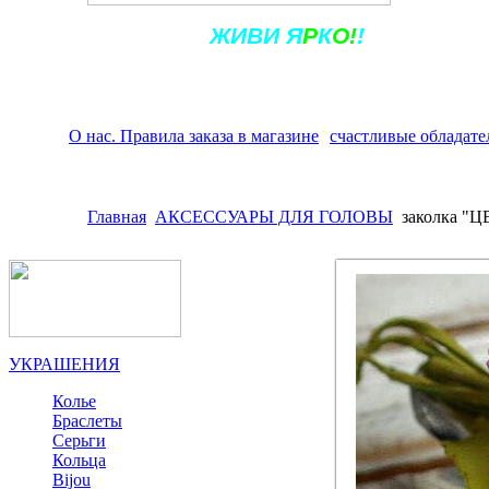
Ж
ИВ
И
Я
Р
К
О!
!
О нас. Правила заказа в магазине
счастливые обладате
Главная
АКСЕССУАРЫ ДЛЯ ГОЛОВЫ
заколка 
УКРАШЕНИЯ
Колье
Браслеты
Серьги
Кольца
Bijou