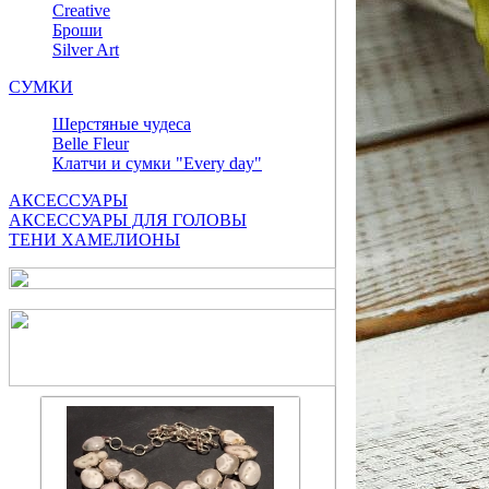
Сreative
Броши
Silver Art
СУМКИ
Шерстяные чудеса
Belle Fleur
Клатчи и сумки "Every day"
АКСЕССУАРЫ
АКСЕССУАРЫ ДЛЯ ГОЛОВЫ
ТЕНИ ХАМЕЛИОНЫ