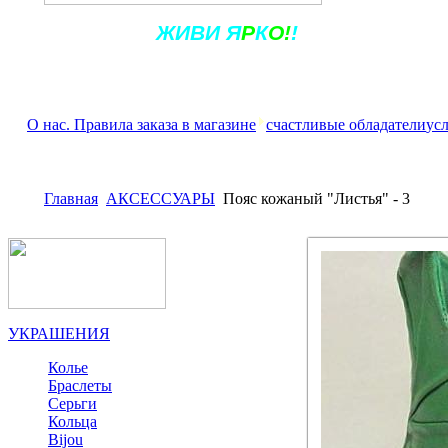
Ж
ИВ
И
Я
Р
К
О!
!
О нас. Правила заказа в магазине
счастливые обладатели
ус
Главная
АКСЕССУАРЫ
Пояс кожаный "Листья" - 3
УКРАШЕНИЯ
Колье
Браслеты
Серьги
Кольца
Bijou