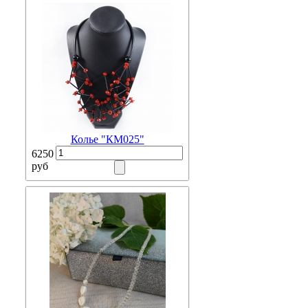
Колье "КМ025"
6250
руб