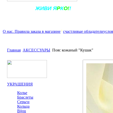
Ж
ИВ
И
Я
Р
К
О!
!
О нас. Правила заказа в магазине
счастливые обладатели
услов
Главная
АКСЕССУАРЫ
Пояс кожаный "Кушак"
УКРАШЕНИЯ
Колье
Браслеты
Серьги
Кольца
Bijou