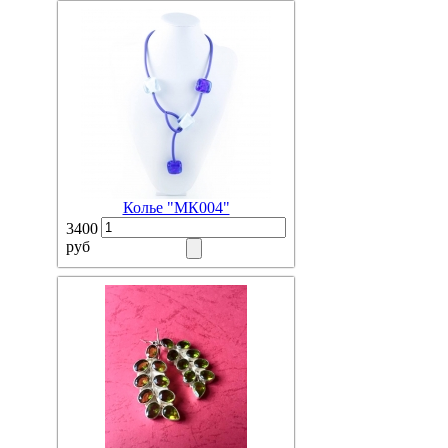
Колье "МК004"
3400
руб