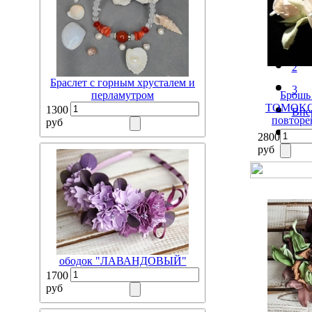
Наз
1
2
Браслет с горным хрусталем и
3
перламутром
Брошь
TOMOKO" 
1300
Впе
повторе
руб
2800
руб
ободок "ЛАВАНДОВЫЙ"
1700
руб