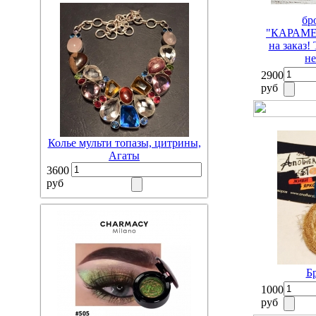
бр
"КАРАМ
на заказ!
не
2900
руб
Колье мульти топазы, цитрины,
Агаты
3600
руб
Б
1000
руб