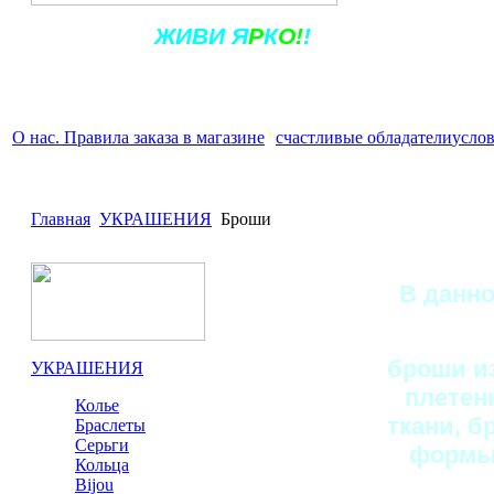
Ж
ИВ
И
Я
Р
К
О!
!
О нас. Правила заказа в магазине
счастливые обладатели
услов
Главная
УКРАШЕНИЯ
Броши
В данн
броши из
УКРАШЕНИЯ
плетен
Колье
ткани, б
Браслеты
Серьги
формы:
Кольца
Bijou