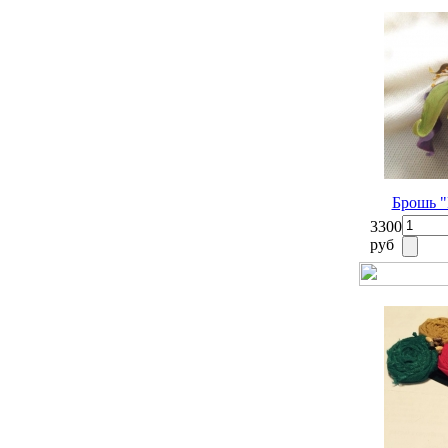
Брошь "
3300
руб