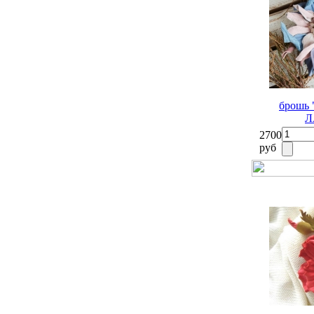
брошь
Л
2700
руб