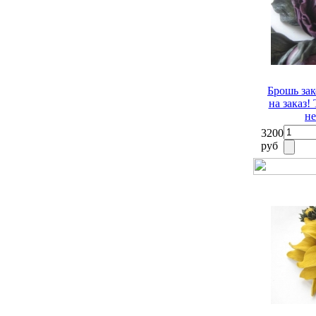
Брошь з
на заказ!
не
3200
руб