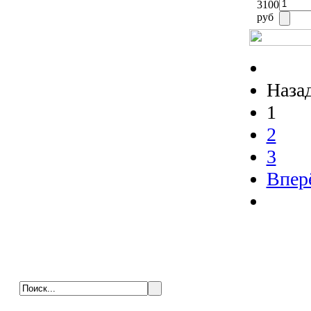
3100
руб
Наза
1
2
3
Впер