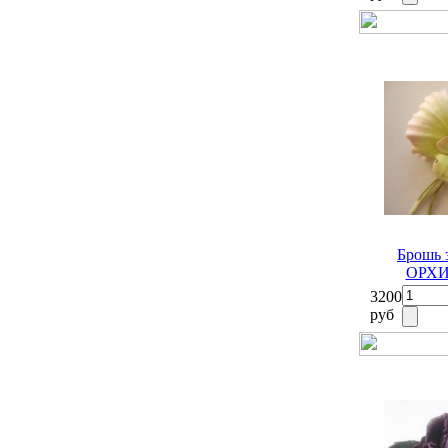
Брошь 
ОРХИД
3200
руб