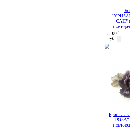
Бр
"ХРИЗА
САН" н
повторе
3100
руб
Брошь за
РОЗА" 
повторе