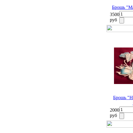
Брошь "Ма
3500
руб
Брошь "Н
2000
руб