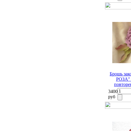
Брошь за
РОЗА" 
повторе
3400
руб