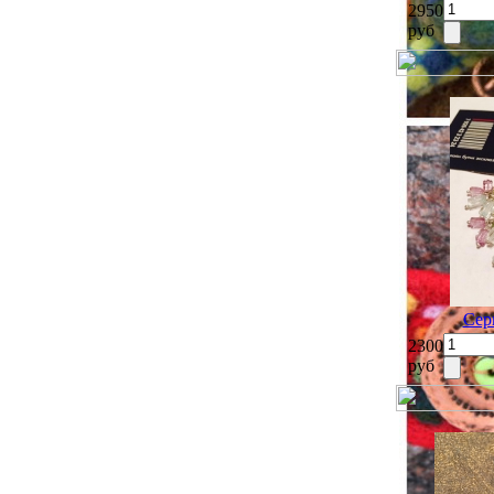
2950
руб
Сер
2300
руб