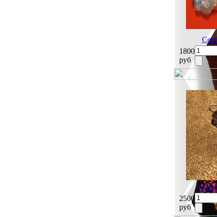
Серь
1800
руб
Серь
2500
руб