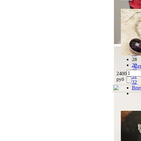
Наз
23
24
25
26
27
28
29
Се
30
2400
31
руб
32
Впе