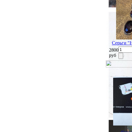
Серьги "
2800
руб