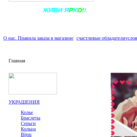
Ж
ИВ
И
Я
Р
К
О!
!
О нас. Правила заказа в магазине
счастливые обладатели
услов
Главная
УКРАШЕНИЯ
Колье
Браслеты
Серьги
Кольца
Bijou