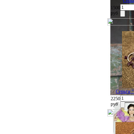
Серь
1500
руб
Серьги 
2250
руб