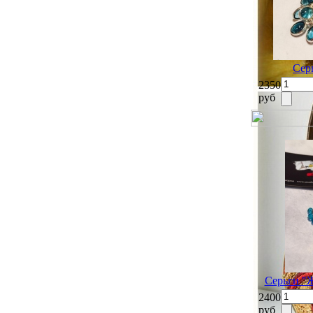
Сер
2350
руб
Серьги "
2400
руб