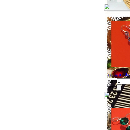
серьги "Ж
2400
руб