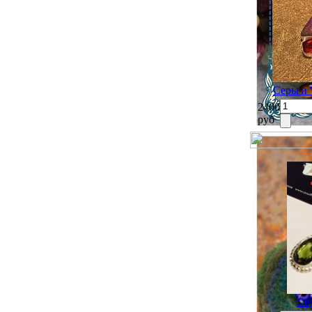
Серьги 
2400
руб
Се