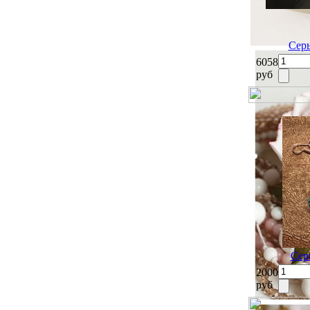
Серь
6058
руб
Сер
2000
руб