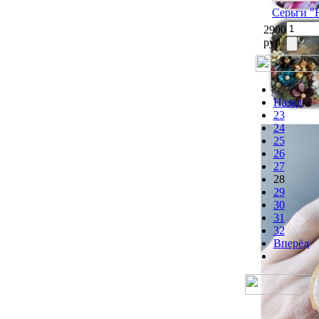
Серьги "
2900
руб
Назад
23
24
25
26
27
28
29
30
31
32
Вперёд