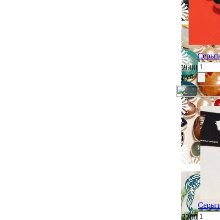
Серьг
2600
руб
Серьг
2200