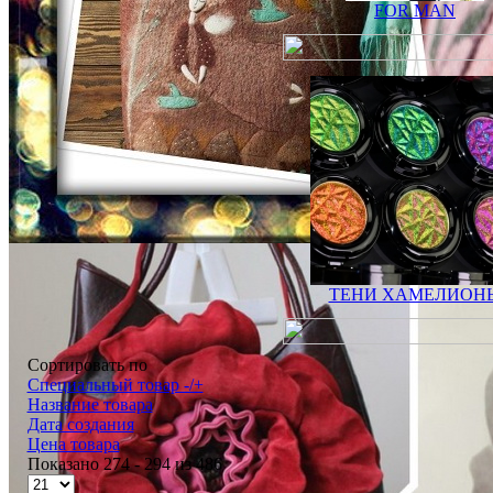
FOR MAN
ТЕНИ ХАМЕЛИОН
Сортировать по
Специальный товар -/+
Название товара
Дата создания
Цена товара
Показано 274 - 294 из 486