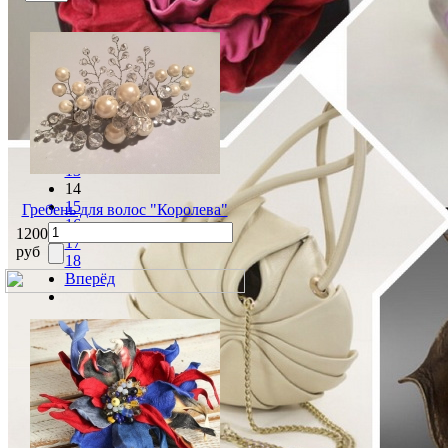
Назад
9
10
11
12
13
14
15
Гребень для волос "Королева"
16
1200
17
руб
18
Вперёд