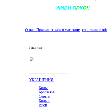
Ж
ИВ
И
Я
Р
К
О!
!
О нас. Правила заказа в магазине
счастливые об
Главная
УКРАШЕНИЯ
Колье
Браслеты
Серьги
Кольца
Bijou