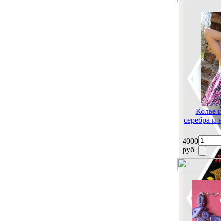
Колье 
серебра и
4000
руб