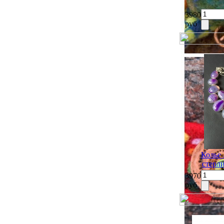
3980
руб
Колье 
стерл
3970
руб