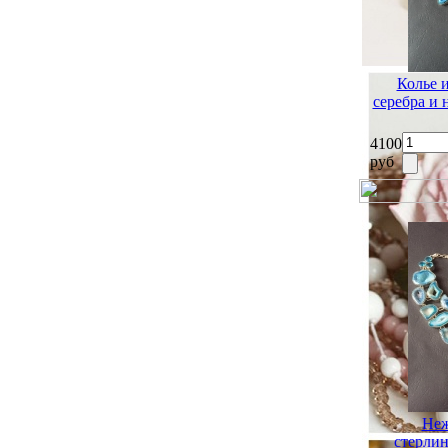
Колье 
серебра и
4100
руб
Неж
стерлин