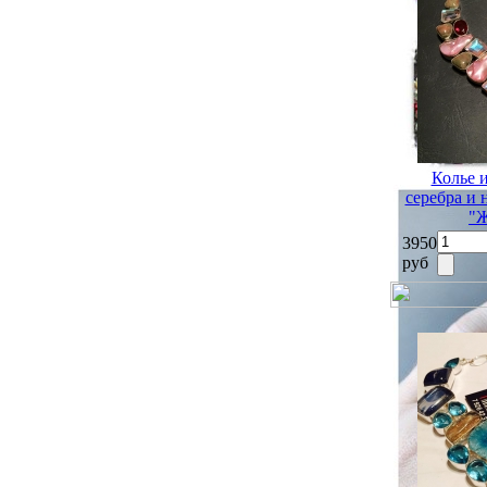
Колье 
серебра и
"
3950
руб