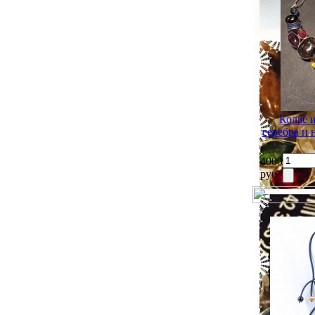
Колье 
серебра и
4000
руб