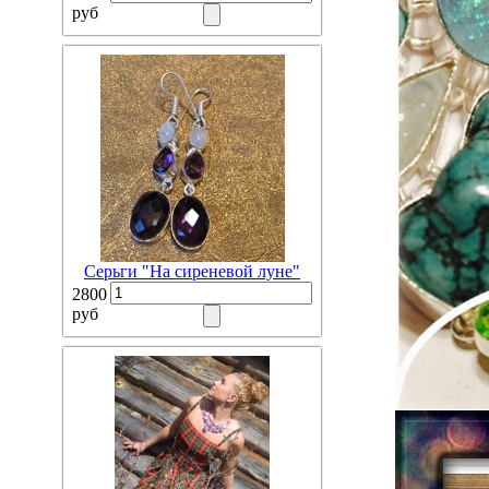
руб
Серьги "На сиреневой луне"
2800
руб