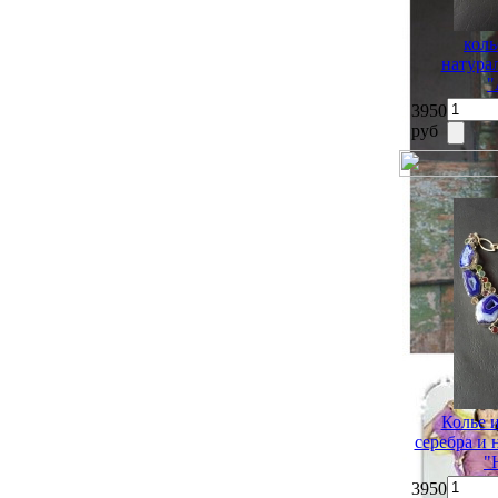
коль
натура
"
3950
руб
Колье 
серебра и
"
3950