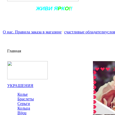
Ж
ИВ
И
Я
Р
К
О!
!
О нас. Правила заказа в магазине
счастливые обладатели
услов
Главная
УКРАШЕНИЯ
Колье
Браслеты
Серьги
Кольца
Bijou