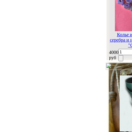
Колье 
серебра и
"
4000
руб