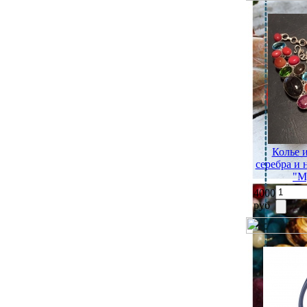
Колье 
серебра и
"М
4000
руб