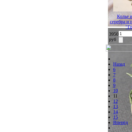
Колье 
серебра и
"Г
3950
руб
Назад
6
7
8
9
10
11
12
13
14
15
Вперёд