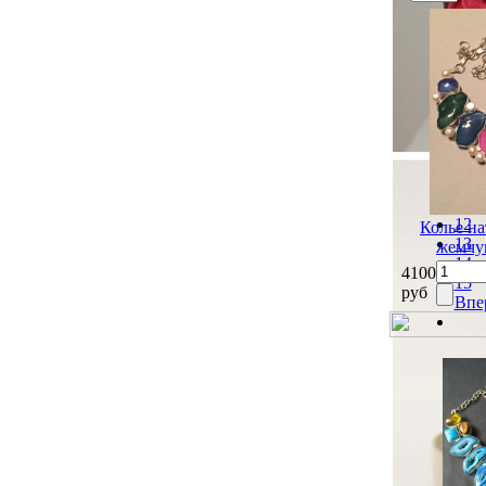
Наз
6
7
8
9
10
11
12
Колье на
13
жемчуг
14
4100
15
руб
Впе