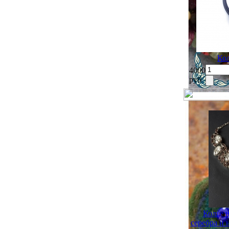
Ко
4000
руб
Колье 
серебра и