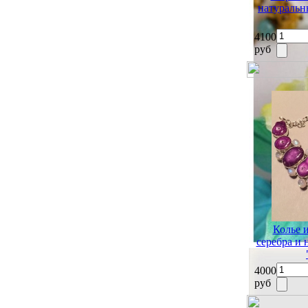
натуральн
4100
руб
Колье 
серебра и
4000
руб