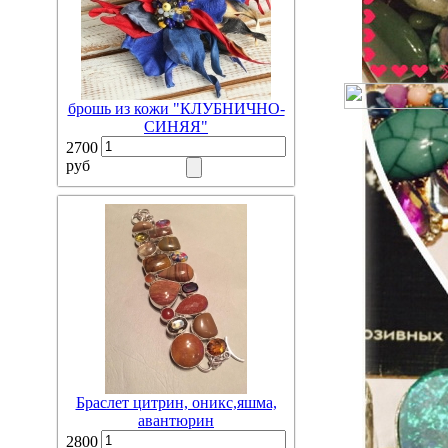
брошь из кожи "КЛУБНИЧНО-
СИНЯЯ"
2700
руб
Браслет цитрин, оникс,яшма,
авантюрин
2800