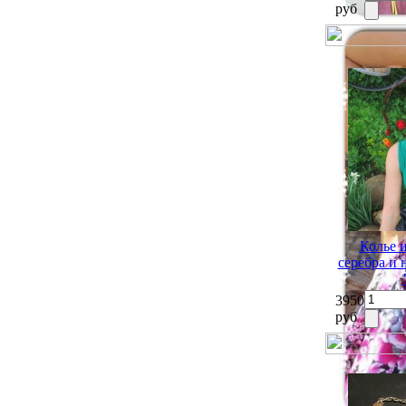
руб
Колье 
серебра и
3950
руб