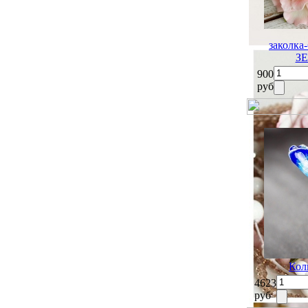
заколк
З
900
руб
Кол
4623
руб