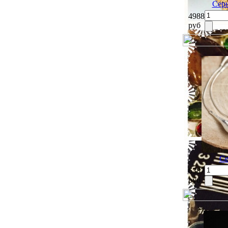
Серь
4988
руб
Се
6387
руб