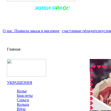
Ж
ИВ
И
Я
Р
К
О!
!
О нас. Правила заказа в магазине
счастливые обладатели
услов
Главная
УКРАШЕНИЯ
Колье
Браслеты
Серьги
Кольца
Bijou