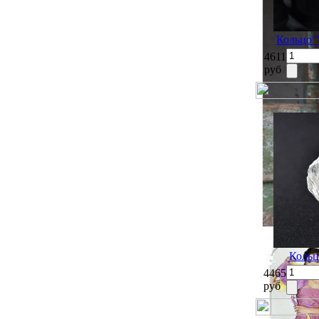
Кольцо 
4611
руб
Кольц
4465
руб