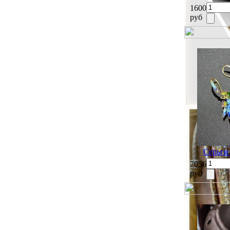
1600
руб
Серьги
7056
руб