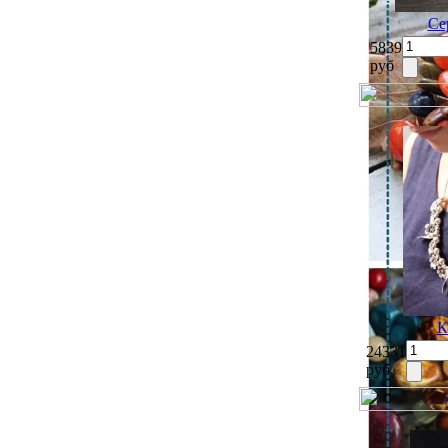
Се
5839
руб
К
24331
руб