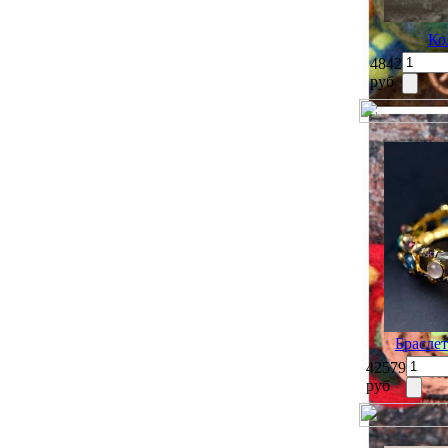
Ко
4842
руб
Брасле
42579
руб