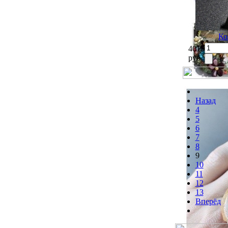
Ко
4015
руб
Назад
4
5
6
7
8
9
10
11
12
13
Вперёд