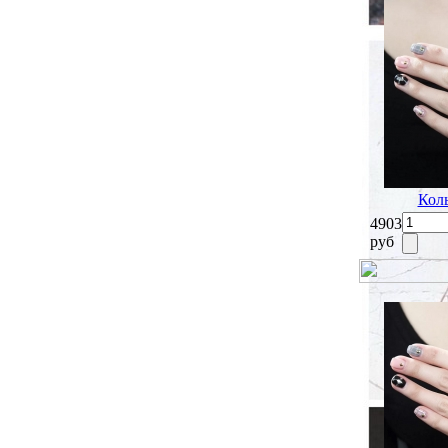
Коль
4903
руб