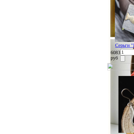
Серьги "
6083
руб