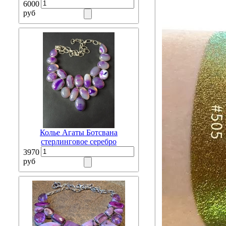
6000
руб
Колье Агаты Ботсвана
стерлинговое серебро
3970
руб